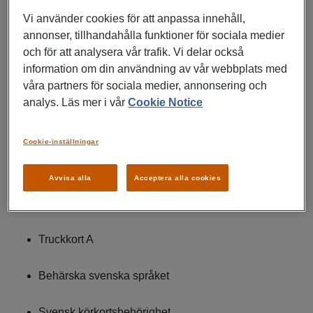
Vi använder cookies för att anpassa innehåll,
Arbetstider:
annonser, tillhandahålla funktioner för sociala medier
och för att analysera vår trafik. Vi delar också
Du startar 17.00 och jobbar 8-10H pass måndag till fredag.
information om din användning av vår webbplats med
våra partners för sociala medier, annonsering och
Krav:
analys. Läs mer i vår
Cookie Notice
CE-körkort
Cookie-inställningar
Giltigt YKB
Avvisa alla
Acceptera alla cookies
Digitalt förarkort
Truckkort A
Behärska svenska språket
Svensk körkortsbehörighet