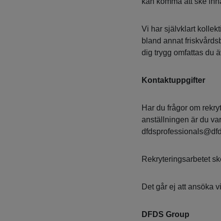
kan komma att ske inn
Vi har självklart kollek
bland annat friskvårds
dig trygg omfattas du 
Kontaktuppgifter
Har du frågor om rekry
anställningen är du va
dfdsprofessionals@df
Rekryteringsarbetet sk
Det går ej att ansöka v
DFDS Group