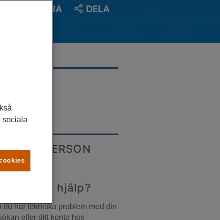
SPARA
DELA
LATS
nköping
ckså
 sociala
ONTAKTPERSON
 cookies
ehöver du hjälp?
du har tekniska problem med din 
ökan eller ditt konto hos 