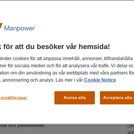
any as
dig som är noggrann, effektiv och vill göra ditt
 för att du besöker vår hemsida!
r en god samarbetsförmåga och uppskattar att bidra
P
ljö. Hos oss får du utvecklas och bli en viktig del av
änder cookies för att anpassa innehåll, annonser, tillhandahålla
Jö
ner för sociala medier och för att analysera vår trafik. Vi delar o
ation om din användning av vår webbplats med våra partners för
o för en ny utmaning inom lager och logistik på
, annonsering och analys. Läs mer i vår
Cookie Notice
erarbetare med erfarenhet av klämtruck
till vårt
K
blir en del av en modern och expansiv verksamhet
-inställningar
Avvisa alla
Acceptera alla
ch kvalitet står i fokus.
B
ch förstärker teamet med dig som vill arbeta och bidra
r och yrkesstolthet.
Om 
ans