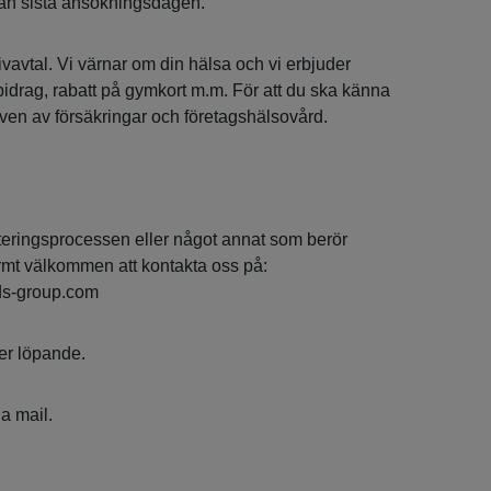
an sista ansökningsdagen.
tivavtal. Vi värnar om din hälsa och vi erbjuder
bidrag, rabatt på gymkort m.m. För att du ska känna
även av försäkringar och företagshälsovård.
teringsprocessen eller något annat som berör
rmt välkommen att kontakta oss på:
ds-group.com
er löpande.
ia mail.