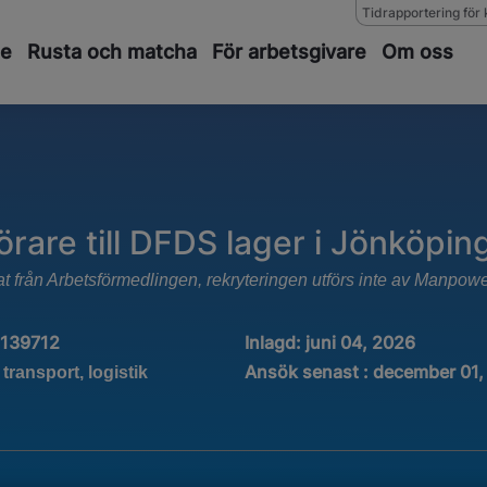
Tidrapportering för 
de
Rusta och matcha
För arbetsgivare
Om oss
rare till DFDS lager i Jönköpin
at från Arbetsförmedlingen, rekryteringen utförs inte av Manpow
1139712
Inlagd:
juni 04, 2026
Ansök senast : december 01,
 transport, logistik