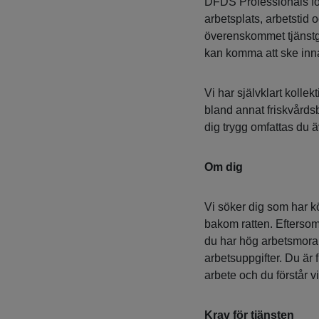
DFDS Professionals för
arbetsplats, arbetstid 
överenskommet tjänstgö
kan komma att ske inn
Vi har självklart kollek
bland annat friskvårds
dig trygg omfattas du 
Om dig
Vi söker dig som har k
bakom ratten. Eftersom
du har hög arbetsmoral 
arbetsuppgifter. Du är f
arbete och du förstår 
Krav för tjänsten