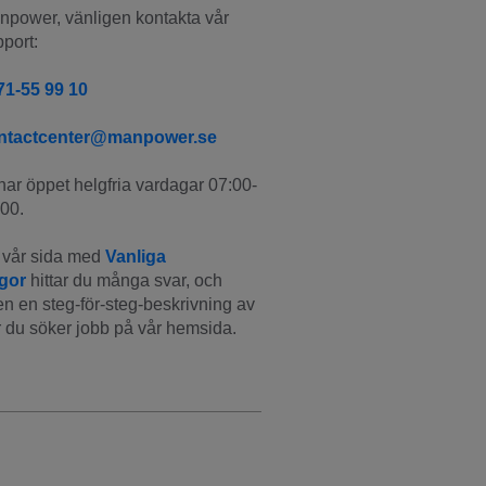
power, vänligen kontakta vår 
port:
71-55 99 10
ntactcenter@manpower.se
har öppet helgfria vardagar 07:00-
00.
vår sida med 
Vanliga 
ågor
 hittar du många svar, och 
n en steg-för-steg-beskrivning av 
 du söker jobb på vår hemsida.