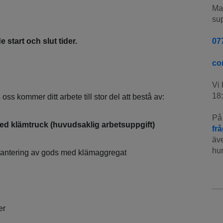
Man
sup
 start och slut tider.
07
co
Vi 
18:
ss kommer ditt arbete till stor del att bestå av:
På 
d klämtruck (huvudsaklig arbetsuppgift)
fr
äve
hur
hantering av gods med klämaggregat
er