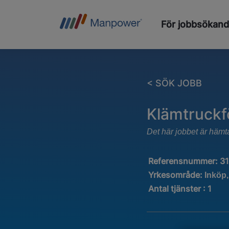
För jobbsökan
< SÖK JOBB
Klämtruckfö
Det här jobbet är hämt
Referensnummer:
3
Yrkesområde:
Inköp,
Antal tjänster
:
1