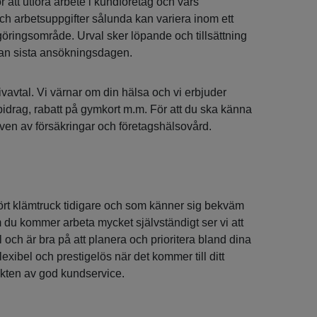
 att utföra arbete i kundföretag och vars
och arbetsuppgifter sålunda kan variera inom ett
ringsområde. Urval sker löpande och tillsättning
an sista ansökningsdagen.
tivavtal. Vi värnar om din hälsa och vi erbjuder
bidrag, rabatt på gymkort m.m. För att du ska känna
även av försäkringar och företagshälsovård.
ört klämtruck tidigare och som känner sig bekväm
 du kommer arbeta mycket självständigt ser vi att
och är bra på att planera och prioritera bland dina
lexibel och prestigelös när det kommer till ditt
vikten av god kundservice.