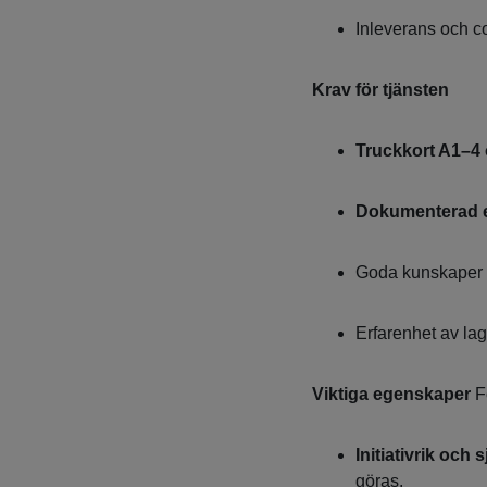
Inleverans och c
Krav för tjänsten
Truckkort A1–4 
Dokumenterad er
Goda kunskaper i 
Erfarenhet av la
Viktiga egenskaper
Fö
Initiativrik och
göras.