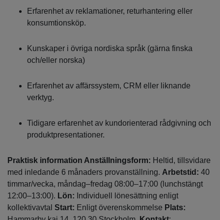
Erfarenhet av reklamationer, returhantering eller
konsumtionsköp.
Kunskaper i övriga nordiska språk (gärna finska
och/eller norska)
Erfarenhet av affärssystem, CRM eller liknande
verktyg.
Tidigare erfarenhet av kundorienterad rådgivning och
produktpresentationer.
Praktisk information Anställningsform:
Heltid, tillsvidare
med inledande 6 månaders provanställning.
Arbetstid:
40
timmar/vecka, måndag–fredag 08:00–17:00 (lunchstängt
12:00–13:00).
Lön:
Individuell lönesättning enligt
kollektivavtal
Start:
Enligt överenskommelse
Plats:
Hammarby kaj 14, 120 30 Stockholm.
Kontakt
: