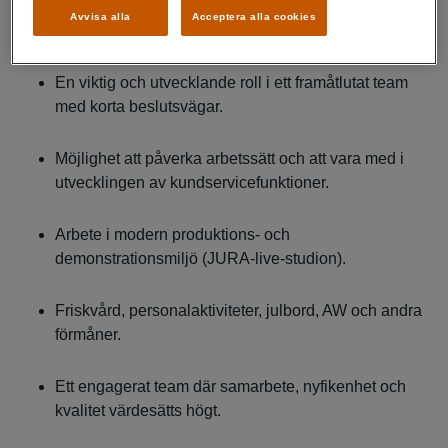
Avvisa alla
Acceptera alla cookies
Vi erbjuder dig
En viktig och utvecklande roll i ett framåtlutat team
med korta beslutsvägar.
Möjlighet att påverka arbetssätt och att vara med i
utvecklingen av kundservicefunktioner.
Arbete i modern produktions- och
demonstrationsmiljö (JURA‑live‑studion).
Friskvård, personalaktiviteter, julbord, AW och andra
förmåner.
Ett engagerat team där samarbete, nyfikenhet och
kvalitet värdesätts högt.