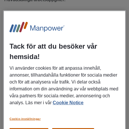
· Hantera inkommande kundärenden via telefon, e‑post
och vid behov personliga och digitala möten.
· Dokumentera och bearbeta ärenden i affärssystem och
servicemodul samt följa upp status på maskiner och
Tack för att du besöker vår
service.
hemsida!
· Samarbeta med kollegor inom support, sälj och teknik för
Vi använder cookies för att anpassa innehåll,
att säkerställa korrekt kundhantering.
annonser, tillhandahålla funktioner för sociala medier
och för att analysera vår trafik. Vi delar också
· Delta i onboarding, utbildning och produktintroduktioner
information om din användning av vår webbplats med
samt i demonstrations- och presentationsaktiviteter i
våra partners för sociala medier, annonsering och
JURA‑live‑studion.
analys. Läs mer i vår
Cookie Notice
· Bidra med idéer och aktivt utvecklingsarbete för
Cookie-inställningar
förbättring och digitalisering av processer.