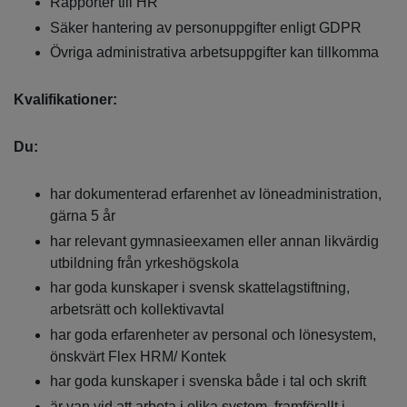
Rapporter till HR
Säker hantering av personuppgifter enligt GDPR
Övriga administrativa arbetsuppgifter kan tillkomma
Kvalifikationer:
Du:
har dokumenterad erfarenhet av löneadministration,
gärna 5 år
har relevant gymnasieexamen eller annan likvärdig
utbildning från yrkeshögskola
har goda kunskaper i svensk skattelagstiftning,
arbetsrätt och kollektivavtal
har goda erfarenheter av personal och lönesystem,
önskvärt Flex HRM/ Kontek
har goda kunskaper i svenska både i tal och skrift
är van vid att arbeta i olika system, framförallt i