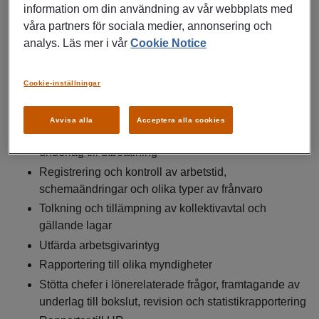
innebär att du arbetar 2 veckor i månaden fulla
information om din användning av vår webbplats med
arbetsdagar.
våra partners för sociala medier, annonsering och
analys. Läs mer i vår
Cookie Notice
Arbetsuppgifter
:
Cookie-inställningar
Exempel på arbetsuppgifter:
Avvisa alla
Acceptera alla cookies
Hantera och kvalitetssäkra hela löneprocessen från
underlag till utbetalning
Registrering och kontroll av arbetstid,
schemaändringar och olika typer av frånvaro
Tolkning och tillämpning av kollektivavtal och
gällande lagar
Utfärda arbetsgivarintyg
Rapportering till olika myndigheter
Stötta chefer i lönerelaterade frågor, framtagande av
underlag till bokslut, revision och statistikrapportering