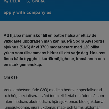
DELA
SPARA
apply with company as
Att hjälpa människor till en bättre hälsa är ett av de
viktigaste uppdragen man kan ha. På Södra Älvsborgs
sjukhus (SÄS) är vi 3700 medarbetare med 120 olika
yrken som tillsammans bidrar till det varje dag. Hos oss
finns både trygghet, karriärmöjligheter, framåtanda och
en stark gemenskap.
Om oss
Verksamhetsområde (VO) medicin bedriver specialiserad
och högspecialiserad vård inom ett flertal områden så som
internmedicin, akutmedicin, hjärtsjukdomar, blodsjukdomar,
lungsjukdomar, njursjukdomar, mag- och tarmsjukdomar,