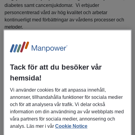
diabetes samt cancersjukdomar. Vi erbjuder
personcentrerad vård av hög kvalitet och arbetar
kontinuerligt med förbättringar av vårdens processer och
metoder.
Om vår lediga tjänst
Som läkarchef på läkarenhet kardiologi kommer du ha ett
Tack för att du besöker vår
helhetsansvar för ekonomi, personal och verksamhet som
består av drygt 25 medarbetare. Du leder och utvecklar
hemsida!
verksamheten med fokus på personcenterad,
sammanhållen, proaktiv och hälsofrämjande vård. Du ingår
Vi använder cookies för att anpassa innehåll,
i ledningsgruppen för verksamhetsområde medicin och
annonser, tillhandahålla funktioner för sociala medier
arbetar tillsammans med övriga elva chefer för att driva
och för att analysera vår trafik. Vi delar också
verksamhetsområdets strategiska utveckling framåt. I din
information om din användning av vår webbplats med
roll ingår, utöver nära dialog och planering för utvecklingen
våra partners för sociala medier, annonsering och
av dina medarbetare, även kompetensförsörjning samt
analys. Läs mer i vår
Cookie Notice
förbättrings- och utvecklingsarbeten.