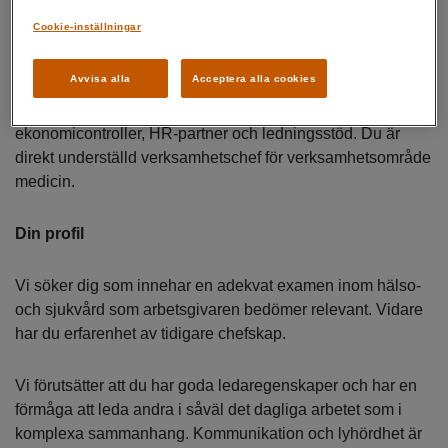
Cookie-inställningar
Du kommer ha ett nära samarbete kardiologisektionens två
erfarna vårdenhetschefer samt verksamhetsområdets två
Avvisa alla
Acceptera alla cookies
övriga läkarchefer. Vidare samarbetar du även med
verksamhetsområdets två utvecklingscontrollers,
ekonomicontroller, HR-partner och ledningsstöd. Du är
direkt underställd verksamhetschef för verksamhetsområde
medicin.
Din profil
Vi söker dig som innehar en adekvat examen inom hälso-
och sjukvård som arbetsgivaren bedömer relevant. Vidare
har du erfarenhet av tidigare chefskap.
Vi förutsätter att du har goda ledaregenskaper och har en
förmåga att leda andra i såväl det dagliga arbetet som i
komplexa sammanhang. Kommunikation och lyhördhet är