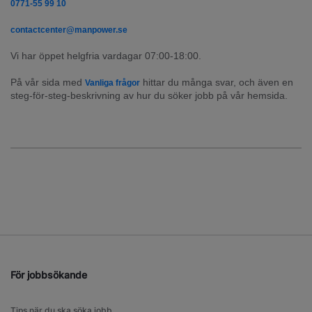
0771-55 99 10
contactcenter@manpower.se
Vi har öppet helgfria vardagar 07:00-18:00.
På vår sida med 
 hittar du många svar, och även en 
Vanliga frågor
steg-för-steg-beskrivning av hur du söker jobb på vår hemsida.
För jobbsökande
Tips när du ska söka jobb