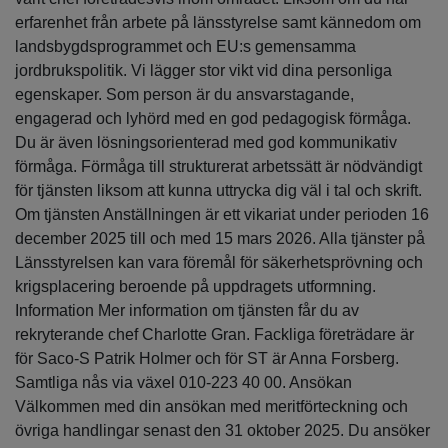
erfarenhet från arbete på länsstyrelse samt kännedom om
landsbygdsprogrammet och EU:s gemensamma
jordbrukspolitik. Vi lägger stor vikt vid dina personliga
egenskaper. Som person är du ansvarstagande,
engagerad och lyhörd med en god pedagogisk förmåga.
Du är även lösningsorienterad med god kommunikativ
förmåga. Förmåga till strukturerat arbetssätt är nödvändigt
för tjänsten liksom att kunna uttrycka dig väl i tal och skrift.
Om tjänsten Anställningen är ett vikariat under perioden 16
december 2025 till och med 15 mars 2026. Alla tjänster på
Länsstyrelsen kan vara föremål för säkerhetsprövning och
krigsplacering beroende på uppdragets utformning.
Information Mer information om tjänsten får du av
rekryterande chef Charlotte Gran. Fackliga företrädare är
för Saco-S Patrik Holmer och för ST är Anna Forsberg.
Samtliga nås via växel 010-223 40 00. Ansökan
Välkommen med din ansökan med meritförteckning och
övriga handlingar senast den 31 oktober 2025. Du ansöker