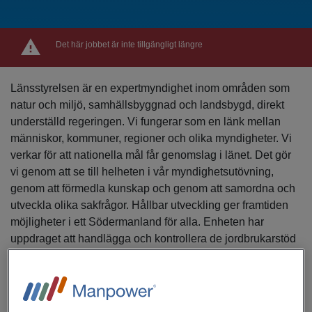
Det här jobbet är inte tillgängligt längre
Länsstyrelsen är en expertmyndighet inom områden som
natur och miljö, samhällsbyggnad och landsbygd, direkt
underställd regeringen. Vi fungerar som en länk mellan
människor, kommuner, regioner och olika myndigheter. Vi
verkar för att nationella mål får genomslag i länet. Det gör
vi genom att se till helheten i vår myndighetsutövning,
genom att förmedla kunskap och genom att samordna och
utveckla olika sakfrågor. Hållbar utveckling ger framtiden
möjligheter i ett Södermanland för alla. Enheten har
uppdraget att handlägga och kontrollera de jordbrukarstöd
som söks med samordnad ansökan (SAM). Här ingår
direktstöd inom den europeiska gemensamma
jordbrukspolitiken (CAP) och flertalet miljöersättningar
inom landsbygdsprogrammet. Arbetsuppgifter Som