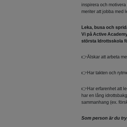
inspirera och motivera b
meriter att jobba med 
Leka, busa och sprida
Vi på Active Academy 
största Idrottsskola f
👉Älskar att arbeta m
👉Har takten och rytm
👉Har erfarenhet att led
har en lång idrottsbakg
sammanhang (ex. försk
Som person är du tryg