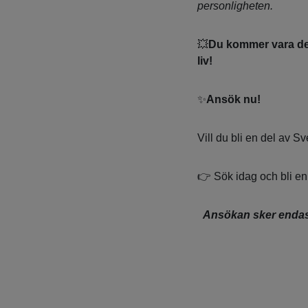
personligheten.
💥
Du kommer vara den 
liv!
✨
Ansök nu!
Vill du bli en del av S
👉 Sök idag och bli en
Ansökan sker endast 