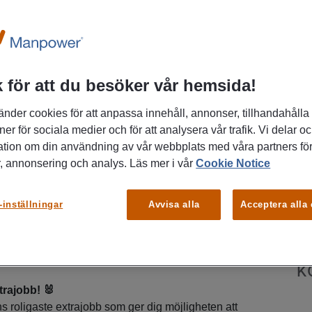
 för att du besöker vår hemsida!
änder cookies för att anpassa innehåll, annonser, tillhandahålla
ner för sociala medier och för att analysera vår trafik. Vi delar o
ation om din användning av vår webbplats med våra partners för
, annonsering och analys. Läs mer i vår
Cookie Notice
P
spirera barn till en aktiv fritid?
🌟
Bo
-inställningar
Avvisa alla
Acceptera alla
demy! Sveriges bästa ledarteam inom idrott för
ya stjärnor till vårat team⭐
K
trajobb! 🐰
s roligaste extrajobb som ger dig möjligheten att