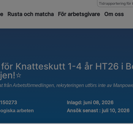
Tidrapportering för 
de
Rusta och matcha
För arbetsgivare
Om oss
för Knatteskutt 1-4 år HT26 i B
jen!⭐
at från Arbetsförmedlingen, rekryteringen utförs inte av Manpow
1150273
Inlagd:
juni 08, 2026
Ansök senast : juli 10, 2026
ogiska arbeten