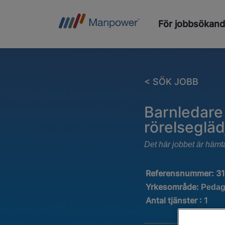
För jobbsökan
< SÖK JOBB
Barnledare 
rörelsegläd
Det här jobbet är hämt
Referensnummer:
3
Yrkesområde:
Pedag
Antal tjänster
:
1