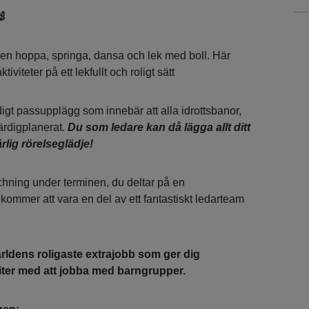
🐰
nen hoppa, springa, dansa och lek med boll. Här
tiviteter på ett lekfullt och roligt sätt
ärdigt passupplägg som innebär att alla idrottsbanor,
ärdigplanerat.
Du som ledare kan då lägga allt ditt
rlig rörelseglädje!
hning under terminen, du deltar på en
kommer att vara en del av ett fantastiskt ledarteam
världens roligaste extrajobb som ger dig
iter med att jobba med barngrupper.