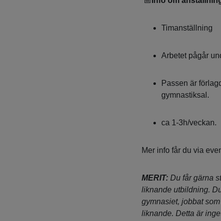
📅
Info om anställnin
Timanställning
Arbetet pågår un
Passen är förlag
gymnastiksal.
ca 1-3h/veckan.
Mer info får du via even
MERIT:
Du får gärna st
liknande utbildning. D
gymnasiet, jobbat som 
liknande. Detta är inge