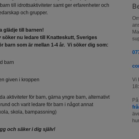
B
arn till idrottsaktiviteter samt ger erfarenheter och
ledarskap och grupper.
Om 
ans
 glädje till barnen!
Man
söker nu ledare till Knatteskutt, Sveriges
sup
ör barn som är mellan 1-4 år.
Vi söker dig som:
07
ed barn
co
en given i kroppen
Vi 
18:
a aktiviteter för barn, gärna yngre barn, alternativt
På 
rund och varit ledare för barn i något annat
fr
ola, skola, barnpassning)
äve
hur
g och säker i dig själv!