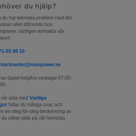
ehöver du hjälp?
du har tekniska problem med din 
ökan eller ditt konto hos 
power, vänligen kontakta vår 
port:
71-55 99 10
ntactcenter@manpower.se
har öppet helgfria vardagar 07:00-
00.
vår sida med 
Vanliga 
ågor
 hittar du många svar, och 
n en steg-för-steg-beskrivning av 
 du söker jobb på vår hemsida.