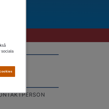
ckså
 sociala
LATS
rås
 cookies
ONTAKTPERSON