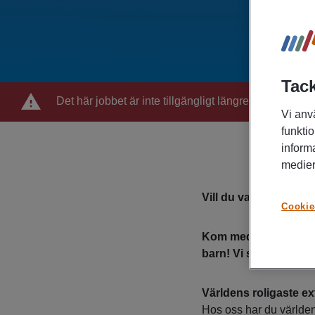
Tack
Det här jobbet är inte tillgängligt längre
Vi anv
funktio
inform
medier
Vill du vara med och in
Cookie
Kom med i Active Aca
barn! Vi söker alltid n
Världens roligaste ex
Hos oss har du världen