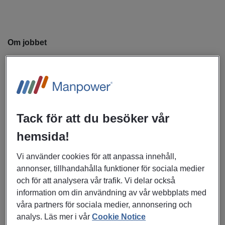
Om jobbet
Ellagårdsskolan är en F–6-skola med cirka 380 elever och
en kompetent och engagerad personalgrupp. Hos oss står
elevernas kunskapsutveckling och trygghet i centrum. Vi
arbetar målmedvetet för att skapa en tillgänglig och
Tack för att du besöker vår
inkluderande lärmiljö där alla elever ges möjlighet att
lyckas.
hemsida!
Vi har höga förväntningar på våra elever och arbetar med
Vi använder cookies för att anpassa innehåll,
en strukturerad och likvärdig undervisning där eleverna får
annonser, tillhandahålla funktioner för sociala medier
vara delaktiga i sitt lärande. Vi lägger stor vikt vid att bygga
och för att analysera vår trafik. Vi delar också
starka grunder i elevernas kunskaper, och arbetar
information om din användning av vår webbplats med
språkutvecklande i alla ämnen.
våra partners för sociala medier, annonsering och
analys. Läs mer i vår
Cookie Notice