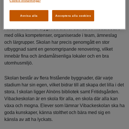
Cookie-inställningar
Din nya arbetsplats
Avvisa alla
Acceptera alla cookies
Vibackeskolan är en F-9 skola som ligger mitt i centrala
Alnö. Skolan har drygt 700 elever och ca 90 medarbetare
med olika kompetenser, organiserade i team, ämneslag
och lärgrupper. Skolan har precis genomgått en stor
utbyggnad samt en genomgripande renovering, vilket
innebär fina och ändamålsenliga lokaler och en bra
utomhusmiljö.
Skolan består av flera fristående byggnader, där varje
stadium har sin egen, vilket bidrar till att skapa det lilla i det
stora. I skolan ligger Alnöns bibliotek samt Fritidsgården.
Vibackeskolan är en skola för alla, en skola där alla kan
växa och mogna. Elever som lämnar Vibackeskolan ska ha
goda kunskaper, känna stolthet och bära med sig en
känsla av att ha lyckats.