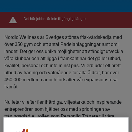
Det här jobbet är inte tillgängligt längre
Nordic Wellness är Sveriges största friskvårdskedja med
över 350 gym och ett antal Padelanläggningar runt om i
landet. Det ger oss unika möjligheter att ständigt utveckla
våra klubbar och att ligga i framkant när det gäller utbud,
kvalitet, personal och inte minst pris. Vi erbjuder ett brett
utbud av träning och välmående för alla åldrar, har över
450 000 medlemmar och fortsätter vår expansionsresa
framåt.
Nu letar vi efter fler ihärdiga, viljestarka och inspirerande
entreprenörer, som hjälper oss med spridningen av
träningsglädje i rollen som Personlig Tränare till våra
klubbar i
Avesta, Hedemora & Sala!