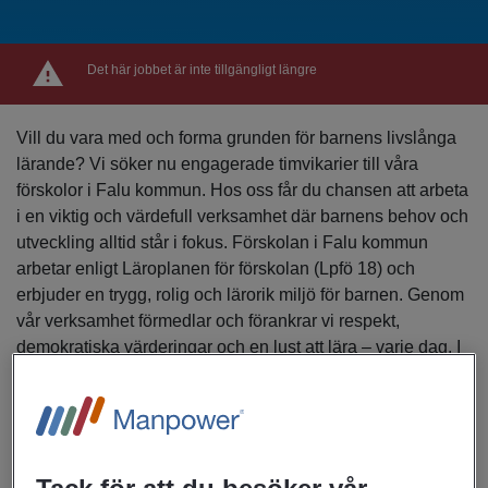
Det här jobbet är inte tillgängligt längre
Vill du vara med och forma grunden för barnens livslånga
lärande? Vi söker nu engagerade timvikarier till våra
förskolor i Falu kommun. Hos oss får du chansen att arbeta
i en viktig och värdefull verksamhet där barnens behov och
utveckling alltid står i fokus. Förskolan i Falu kommun
arbetar enligt Läroplanen för förskolan (Lpfö 18) och
erbjuder en trygg, rolig och lärorik miljö för barnen. Genom
vår verksamhet förmedlar och förankrar vi respekt,
demokratiska värderingar och en lust att lära – varje dag. I
våra ytterområden ingår följande förskolor Svärdsjö,
Enviken, Linghed, Toftbyn, Sundborn, Danholn, Grycksbo,
Bjursås, Sågmyra, Aspeboda och Vika. Viktigt du kan ta
dig till arbetsplatsen. Bussförbindelserna fungerar inte så
bra. Arbetsuppgifter Som timvikarie arbetar du tillsammans