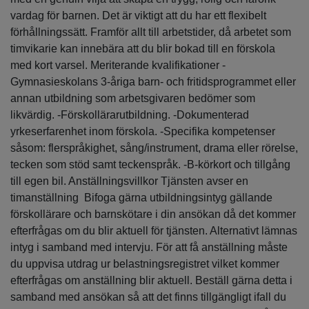
vardag för barnen. Det är viktigt att du har ett flexibelt
förhållningssätt. Framför allt till arbetstider, då arbetet som
timvikarie kan innebära att du blir bokad till en förskola
med kort varsel. Meriterande kvalifikationer -
Gymnasieskolans 3-åriga barn- och fritidsprogrammet eller
annan utbildning som arbetsgivaren bedömer som
likvärdig. -Förskollärarutbildning. -Dokumenterad
yrkeserfarenhet inom förskola. -Specifika kompetenser
såsom: flerspråkighet, sång/instrument, drama eller rörelse,
tecken som stöd samt teckenspråk. -B-körkort och tillgång
till egen bil. Anställningsvillkor Tjänsten avser en
timanställning Bifoga gärna utbildningsintyg gällande
förskollärare och barnskötare i din ansökan då det kommer
efterfrågas om du blir aktuell för tjänsten. Alternativt lämnas
intyg i samband med intervju. För att få anställning måste
du uppvisa utdrag ur belastningsregistret vilket kommer
efterfrågas om anställning blir aktuell. Beställ gärna detta i
samband med ansökan så att det finns tillgängligt ifall du