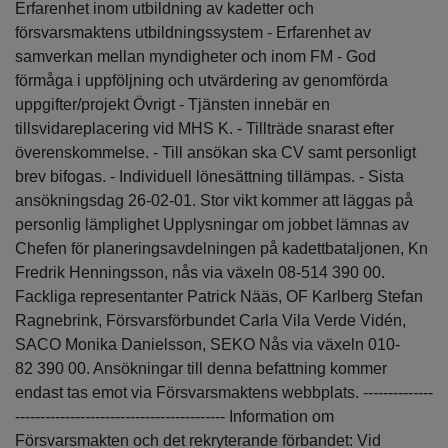
Erfarenhet inom utbildning av kadetter och
försvarsmaktens utbildningssystem - Erfarenhet av
samverkan mellan myndigheter och inom FM - God
förmåga i uppföljning och utvärdering av genomförda
uppgifter/projekt Övrigt - Tjänsten innebär en
tillsvidareplacering vid MHS K. - Tillträde snarast efter
överenskommelse. - Till ansökan ska CV samt personligt
brev bifogas. - Individuell lönesättning tillämpas. - Sista
ansökningsdag 26-02-01. Stor vikt kommer att läggas på
personlig lämplighet Upplysningar om jobbet lämnas av
Chefen för planeringsavdelningen på kadettbataljonen, Kn
Fredrik Henningsson, nås via växeln 08-514 390 00.
Fackliga representanter Patrick Nääs, OF Karlberg Stefan
Ragnebrink, Försvarsförbundet Carla Vila Verde Vidén,
SACO Monika Danielsson, SEKO Nås via växeln 010-
82 390 00. Ansökningar till denna befattning kommer
endast tas emot via Försvarsmaktens webbplats. --------------
------------------------------------------ Information om
Försvarsmakten och det rekryterande förbandet: Vid