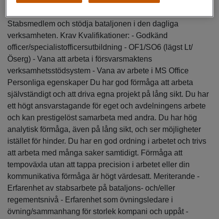
myndigheter, bl.a. FHS. - Samordna olika resurser i form av
både materiel, personal och utbildningsplatser. -
Stabsmedlem och stödja bataljonen i den dagliga
verksamheten. Krav Kvalifikationer: - Godkänd
officer/specialistofficersutbildning - OF1/SO6 (lägst Lt/
Öserg) - Vana att arbeta i försvarsmaktens
verksamhetsstödsystem - Vana av arbete i MS Office
Personliga egenskaper Du har god förmåga att arbeta
självständigt och att driva egna projekt på lång sikt. Du har
ett högt ansvarstagande för eget och avdelningens arbete
och kan prestigelöst samarbeta med andra. Du har hög
analytisk förmåga, även på lång sikt, och ser möjligheter
istället för hinder. Du har en god ordning i arbetet och trivs
att arbeta med många saker samtidigt. Förmåga att
tempoväxla utan att tappa precision i arbetet eller din
kommunikativa förmåga är högt värdesatt. Meriterande -
Erfarenhet av stabsarbete på bataljons- och/eller
regementsnivå - Erfarenhet som övningsledare i
övning/sammanhang för storlek kompani och uppåt -