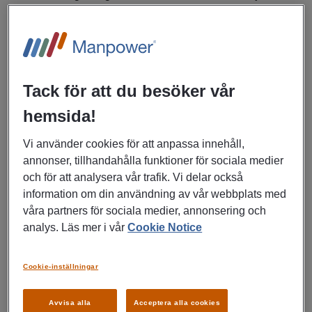
som är en av flera enheter på Karlberg. Befattningen
innebär placering vid kadettbataljonens stab på
planeringsavdelningen med huvudsaklig uppgift att
samordna den bataljonsgemensamma verksamheten och
stödet till försvarshögskolans olika kurser inom ramen för
Tack för att du besöker vår
Officersprogrammet, OP. Befattningens som
planeringsofficer innebär långsiktig planering och
hemsida!
samordning av bataljonens verksamhet.
Vi använder cookies för att anpassa innehåll,
Planeringsavdelningen arbetar till stor del i projektform
annonser, tillhandahålla funktioner för sociala medier
med enskilt ansvar för respektive projekt. Detta kan
och för att analysera vår trafik. Vi delar också
innebära ansvar för både planering, genomförande och
information om din användning av vår webbplats med
samverkan med såväl andra förband som andra
våra partners för sociala medier, annonsering och
myndigheter. Arbetet kräver självständighet, förmågan att ta
analys. Läs mer i vår
Cookie Notice
initiativ och fatta beslut. Arbetsuppgifter - I rollen som
övningsledare, planera och genomföra kadettbataljonens
större övningar.Exempelvis vinterövning, stridsutbildning
Cookie-inställningar
och prestationsövning. - Befattningen ställer krav på
samverkan såväl internt inom FM som externt mot andra
Avvisa alla
Acceptera alla cookies