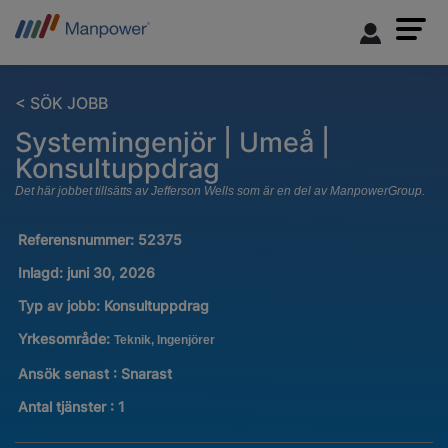
< SÖK JOBB
Systemingenjör | Umeå |
Konsultuppdrag
Det här jobbet tillsätts av Jefferson Wells som är en del av ManpowerGroup.
Referensnummer:
52375
Inlagd:
juni 30, 2026
Typ av jobb:
Konsultuppdrag
Yrkesområde:
Teknik, Ingenjörer
Ansök senast : Snarast
Antal tjänster
:
1