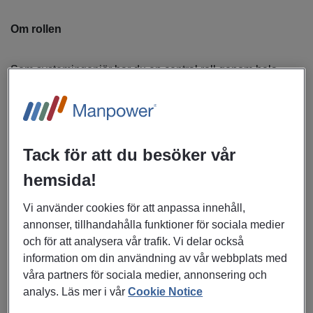
Om rollen
Som systemingenjör har du en central roll genom hela
utvecklingskedjan - från kravarbete till färdig
systemlösning. Du arbetar med att omsätta kund- och
verksamhetskrav till genomarbetade tekniska lösningar,
med fokus på tillförlitlighet, funktion och integration.
Tack för att du besöker vår
Du är en viktig länk mellan olika teknikområden och
säkerställer att system och delsystem samverkar på ett
hemsida!
effektivt sätt. Rollen innebär många kontaktytor och nära
samarbete med ingenjörer, projektledare, leverantörer och
Vi använder cookies för att anpassa innehåll,
andra intressenter.
annonser, tillhandahålla funktioner för sociala medier
Pendling kan förekomma i rollen.
och för att analysera vår trafik. Vi delar också
Dina huvudsakliga arbetsuppgifter inkluderar:
information om din användning av vår webbplats med
våra partners för sociala medier, annonsering och
Analysera och bryta ner systemkrav till tekniska
analys. Läs mer i vår
Cookie Notice
lösningar och delsystem