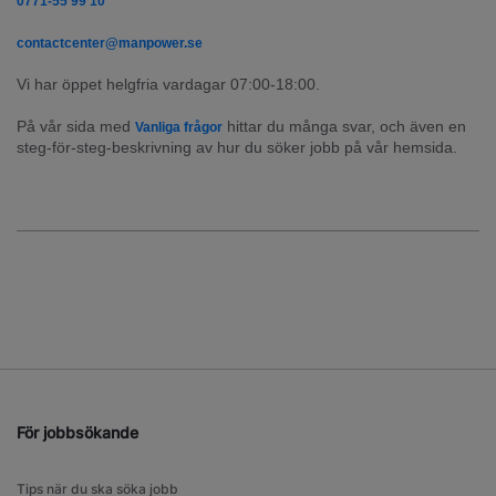
0771-55 99 10
contactcenter@manpower.se
Vi har öppet helgfria vardagar 07:00-18:00.
På vår sida med 
 hittar du många svar, och även en 
Vanliga frågor
steg-för-steg-beskrivning av hur du söker jobb på vår hemsida.
För jobbsökande
Tips när du ska söka jobb