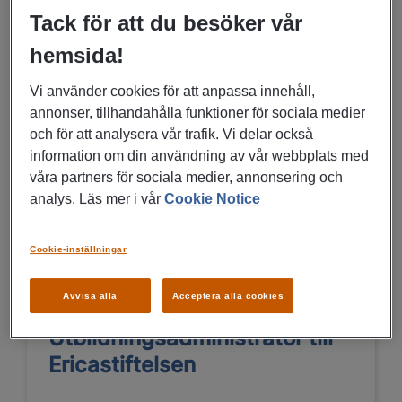
avtalshantering | Manpower |
Tack för att du besöker vår
Umeå
hemsida!
Umeå
Vi använder cookies för att anpassa innehåll,
annonser, tillhandahålla funktioner för sociala medier
Konsultuppdrag
och för att analysera vår trafik. Vi delar också
Kontor, Administration
information om din användning av vår webbplats med
våra partners för sociala medier, annonsering och
analys. Läs mer i vår
Cookie Notice
LÄS MER
Cookie-inställningar
20/07/2026
Avvisa alla
Acceptera alla cookies
Utbildningsadministratör till
Ericastiftelsen