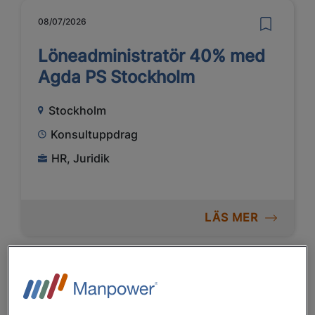
08/07/2026
Löneadministratör 40% med
Agda PS Stockholm
Stockholm
Konsultuppdrag
HR, Juridik
LÄS MER
22/07/2026
Administratör inom