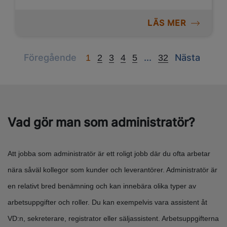
LÄS MER
Previous
Next
Next
Föregående
...
Nästa
1
2
3
4
5
32
Vad gör man som administratör?
Att jobba som administratör är ett roligt jobb där du ofta arbetar
nära såväl kollegor som kunder och leverantörer. Administratör är
en relativt bred benämning och kan innebära olika typer av
arbetsuppgifter och roller. Du kan exempelvis vara assistent åt
VD:n, sekreterare, registrator eller säljassistent. Arbetsuppgifterna