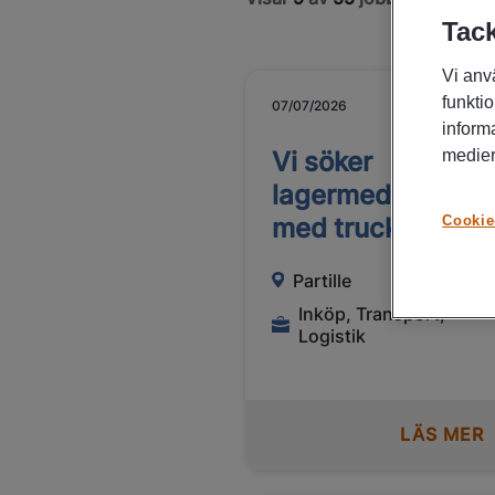
Tack
Vi anv
funktio
07/07/2026
inform
medier
Vi söker
lagermedarbetar
Cookie
med truckvana!
Partille
Inköp, Transport,
Logistik
LÄS MER