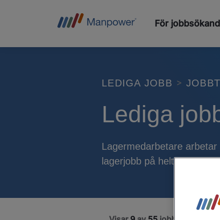
För jobbsökan
LEDIGA JOBB
JOBBT
Lediga job
Lagermedarbetare arbetar m
lagerjobb på heltid, deltid 
Visar
9
av
55
jobb