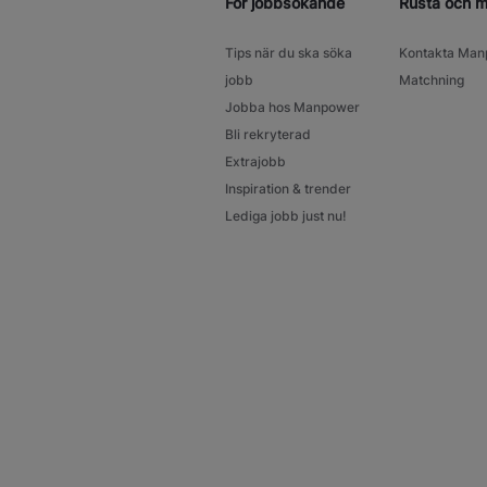
För jobbsökande
Rusta och 
Tips när du ska söka
Kontakta Man
jobb
Matchning
Jobba hos Manpower
Bli rekryterad
Extrajobb
Inspiration & trender
Lediga jobb just nu!