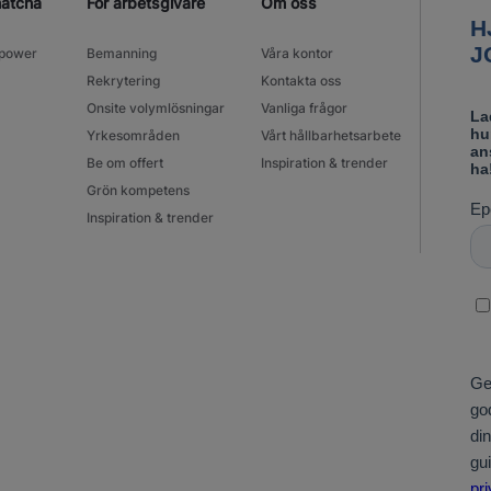
matcha
För arbetsgivare
Om oss
power
Bemanning
Våra kontor
Rekrytering
Kontakta oss
Onsite volymlösningar
Vanliga frågor
Yrkesområden
Vårt hållbarhetsarbete
Be om offert
Inspiration & trender
Grön kompetens
Inspiration & trender