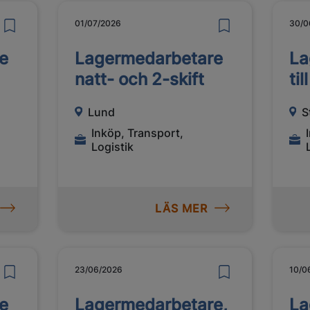
01/07/2026
30/0
e
Lagermedarbetare
La
natt- och 2-skift
til
Lund
S
Inköp, Transport,
Logistik
LÄS MER
23/06/2026
10/0
e
Lagermedarbetare,
La