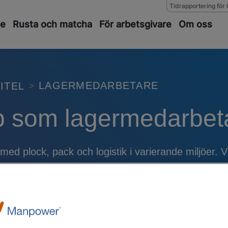
Tidrapportering för 
de
Rusta och matcha
För arbetsgivare
Om oss
LAGERMEDARBETARE
ITEL
b som lagermedarbet
ed plock, pack och logistik i varierande miljöer. 
eller som extrajobb/studentjobb.
FÅ MAIL OM LIKNANDE
SE A