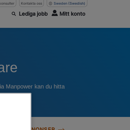
konsulter
Kontakta oss
Sweden
(Swedish)
Lediga jobb
Mitt konto
are
Via Manpower kan du hitta
LLA JOBBANNONSER