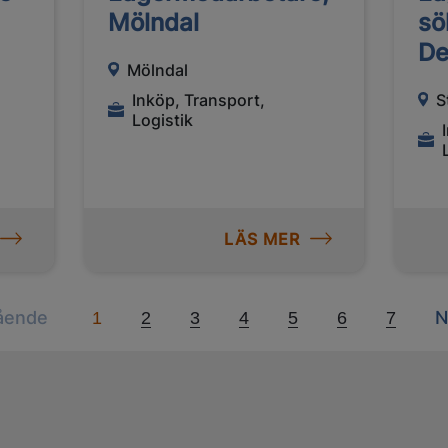
Mölndal
sö
De
Mölndal
Inköp, Transport,
S
Logistik
LÄS MER
Previous
N
ående
N
1
2
3
4
5
6
7