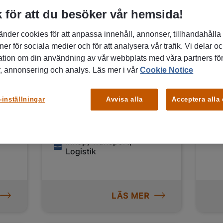
JOBB
 för att du besöker vår hemsida!
änder cookies för att anpassa innehåll, annonser, tillhandahålla
ner för sociala medier och för att analysera vår trafik. Vi delar o
04/07/2026
02/0
ation om din användning av vår webbplats med våra partners för
, annonsering och analys. Läs mer i vår
Cookie Notice
Lagermedarbetare
La
e
med truckkort sökes
M
-inställningar
Avvisa alla
Acceptera alla
till Rosersberg
Sigtuna
Inköp, Transport,
Logistik
LÄS MER