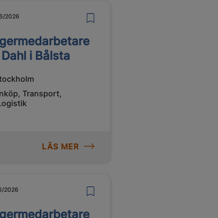
6/2026
germedarbetare
l Dahl i Bålsta
tockholm
Inköp, Transport,
Logistik
LÄS MER
6/2026
germedarbetare