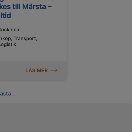
kes till Märsta –
ltid
tockholm
Inköp, Transport,
Logistik
LÄS MER
ext
ästa