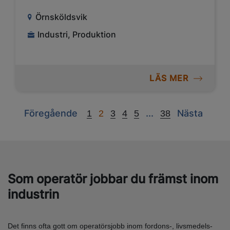
Örnsköldsvik
Industri, Produktion
LÄS MER
Previous
Next
Next
Föregående
...
Nästa
1
2
3
4
5
38
Som operatör jobbar du främst inom
industrin
Det finns ofta gott om operatörsjobb inom fordons-, livsmedels-