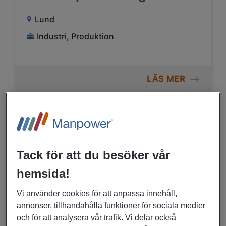
Lund
Industri, Produktion
LÄS MER
07/07/2026
CNC-operatörer till Råbe
Tack för att du besöker vår
Tooling
hemsida!
Västerås
Vi använder cookies för att anpassa innehåll,
Industri, Produktion
annonser, tillhandahålla funktioner för sociala medier
och för att analysera vår trafik. Vi delar också