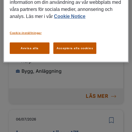
information om din användning av vår webbplats med
LÄS MER
våra partners för sociala medier, annonsering och
analys. Läs mer i vår
Cookie Notice
06/07/2026
Cookie-inställningar
Operatör internlogistik
Avvisa alla
Acceptera alla cookies
Tierp
Bygg, Anläggning
LÄS MER
06/07/2026