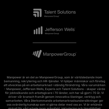
Manpower är en del av ManpowerGroup, som är världsledande inom
bemanning, rekrytering och HR-tjänster. Vi hjälper människor och företag
att utvecklas på en arbetsmarknad i ständig förändring. Våra varumärken
- Manpower, Jefferson Wells, Experis och Talent Solutions - skapar värde
för jobbsökande och arbetsgivare i 70 länder, och har så gjort i 70 år. Vi
driver vår bransch framåt genom innovativa lösningar, verktyg och
samarbeten. Våra återkommande arbetsmarknadsundersökningar ger
oss ovärderlig kunskap som vi gärna delar med oss av. Vi är erkända
globalt för vårt arbete inom mångfald, inkludering och jämställdhet.