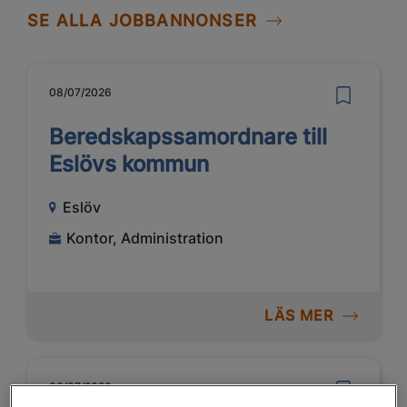
SE ALLA JOBBANNONSER
08/07/2026
Beredskapssamordnare till
Eslövs kommun
Eslöv
Kontor, Administration
LÄS MER
03/07/2026