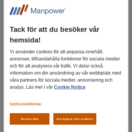
Förbutik& kassamedarbetare
ICA Kvantum Eslöv
Tack för att du besöker vår
Eslöv
hemsida!
Försäljning, marknad, reklam
Vi använder cookies för att anpassa innehåll,
annonser, tillhandahålla funktioner för sociala medier
LÄS MER
och för att analysera vår trafik. Vi delar också
information om din användning av vår webbplats med
våra partners för sociala medier, annonsering och
analys. Läs mer i vår
Cookie Notice
02/07/2026
Upphandlare inom
Cookie-inställningar
byggprojekt och
investeringar till Eslövs
Avvisa alla
Acceptera alla cookies
kommun