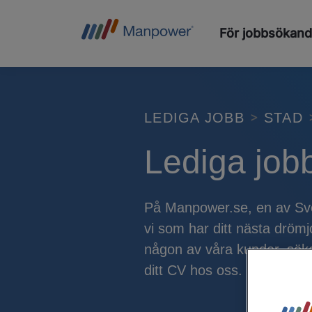
För jobbsökan
LEDIGA JOBB
STAD
Lediga jobb
På Manpower.se, en av Sver
vi som har ditt nästa drömjo
någon av våra kunder, söke
ditt CV hos oss.