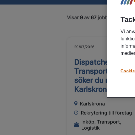
Visar
9
av
67
jobb
Tack
Vi anv
funktio
inform
29/07/2026
medier
Dispatcher?
Transportledare?
Cookie
söker du nytt jobb
Karlskrona
Karlskrona
Rekrytering till företag
Inköp, Transport,
Logistik