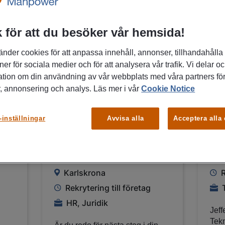
FÅ MAIL OM LIKNANDE
SE A
 för att du besöker vår hemsida!
JOBB
änder cookies för att anpassa innehåll, annonser, tillhandahålla
ner för sociala medier och för att analysera vår trafik. Vi delar o
ation om din användning av vår webbplats med våra partners för
29/07/2026
29/0
, annonsering och analys. Läs mer i vår
Cookie Notice
Sugen på nytt jobb
Vi
inom HR? Anmäl
ing
-inställningar
Avvisa alla
Acceptera alla
? |
intresse här! |
fö
Karlskrona
K
Karlskrona
R
Rekrytering till företag
HR, Juridik
Jeff
Tekn