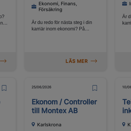
Ekonomi, Finans,
Försäkring
bb?
Är d
Är du redo för nästa steg i din
karr
karriär inom ekonomi? På
Man
Manpower och Jefferson Wells
arb
arbetar vi löpande med
rekr
rekryterings- och konsultuppdrag
er
ino
inom ekonomi hos både stora
ygger
Sver
LÄS MER
och mindre företag i regionen. Vi
jörer
arbe
söker därför dig som vill göra en
som 
intresseanmälan för framtida
nder
intr
möjligheter inom
kt
möjl
ekonomiområdet.
25/06/2026
10/0
e
Ekonom / Controller
Te
till Montex AB
in
Karlskrona
K