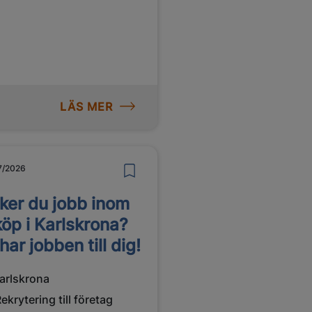
drag hos en ledande aktör
 svensk försvarsindustri i
skrona. Här får du möjlighet
arbeta i några av Sveriges
t avancerade tekniska
ekt där innovation, precision
samarbete står i centrum.
LÄS MER
7/2026
ker du jobb inom
köp i Karlskrona?
 har jobben till dig!
arlskrona
ekrytering till företag