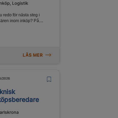
Inköp, Logistik
u redo för nästa steg i
iären inom inköp? På
power och Jefferson Wells
etar vi löpande med både
yterings- och konsultuppdrag
m inköp hos några av
iges mest attraktiva
LÄS MER
tsgivare. Vi söker därför dig
vill göra en
esseanmälan för framtida
igheter inom området.
6/2026
knisk
köpsberedare
arlskrona