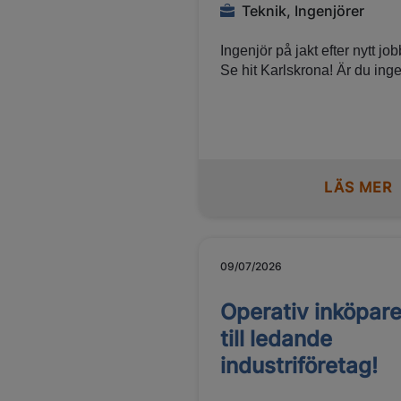
Teknik, Ingenjörer
Ingenjör på jakt efter nytt jo
Se hit Karlskrona! Är du ingenjör
och funderar på nästa steg i
karriären? Kanske är du inte
aktivt arbetssökande just nu,
men öppen för nya möjlighet
när rätt roll dyker upp? Vi b
LÄS MER
just nu vårt nätverk av ingen
för framtida rekryterings- och
konsultuppdrag hos våra ku
och vill gärna komma i konta
med dig.
09/07/2026
Operativ inköpar
till ledande
industriföretag!