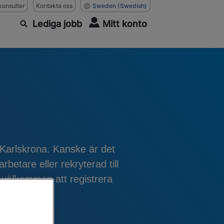
konsulter
Kontakta oss
Sweden
(Swedish)
Lediga jobb
Mitt konto
 Karlskrona. Kanske är det
betare eller rekryterad till
u välkommen att registrera