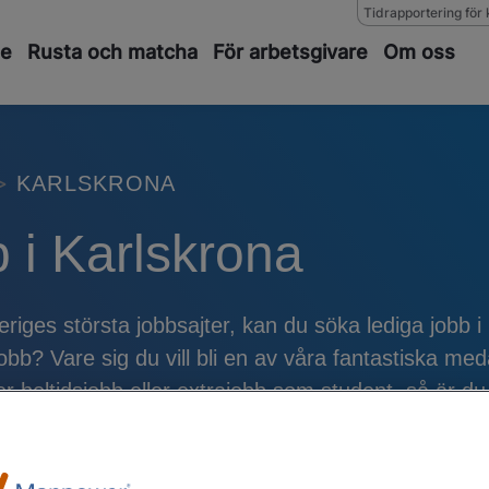
Tidrapportering för 
de
Rusta och matcha
För arbetsgivare
Om oss
KARLSKRONA
 i Karlskrona
iges största jobbsajter, kan du söka lediga jobb i
bb? Vare sig du vill bli en av våra fantastiska medar
r heltidsjobb eller extrajobb som student, så är d