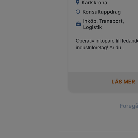
Karlskrona
Konsultuppdrag
Inköp, Transport,
Logistik
Operativ inköpare till ledand
industriföretag! Är du
strukturerad, kommunikativ 
trivs med att arbeta i en
administrativ roll med mång
kontaktytor? Vill du utveckla
LÄS MER
inom inköp, logistik och sup
chain hos ett globalt och
innovativt industriföretag? D
kan rollen som Operativ
Föreg
inköpare vara helt rätt för dig