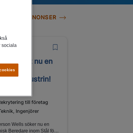
LLA JOBBANNONSER
ckså
 sociala
7/2026
 söker just nu en
enjör till
 cookies
rsvarsindustrin!
arlskrona
ekrytering till företag
Teknik, Ingenjörer
erson Wells söker nu en
isk Beredare inom Stål för