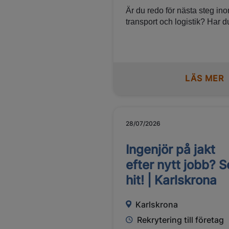
Är du redo för nästa steg in
transport och logistik? Har du
erfarenhet som Dispatcher,
Transportledare, Trafikledar
eller inom transportplanerin
Kanske trivs du i en
LÄS MER
koordinerande roll där du får
hålla många bollar i luften o
säkerställa att transporter fly
på effektivt? Då vill vi gärna
komma i kontakt med dig! Vi
28/07/2026
söker kontinuerligt duktiga
kandidater till framtida uppd
Ingenjör på jakt
hos våra kunder i Karlskrona
efter nytt jobb? S
hit! | Karlskrona
Karlskrona
Rekrytering till företag