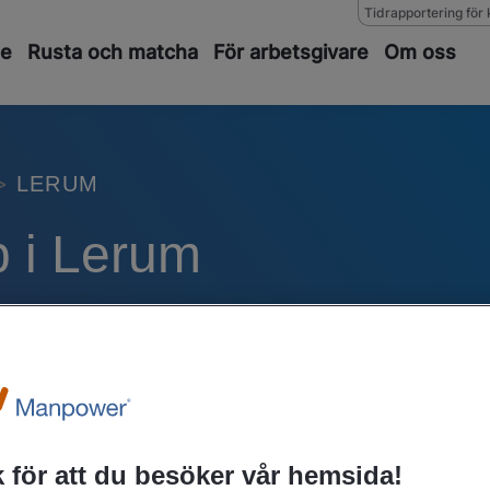
Tidrapportering för 
de
Rusta och matcha
För arbetsgivare
Om oss
LERUM
b i Lerum
iges största jobbsajter, kan du söka lediga jobb i
 Vare sig du vill bli en av våra fantastiska medarbe
r heltidsjobb eller extrajobb som student, så är d
 för att du besöker vår hemsida!