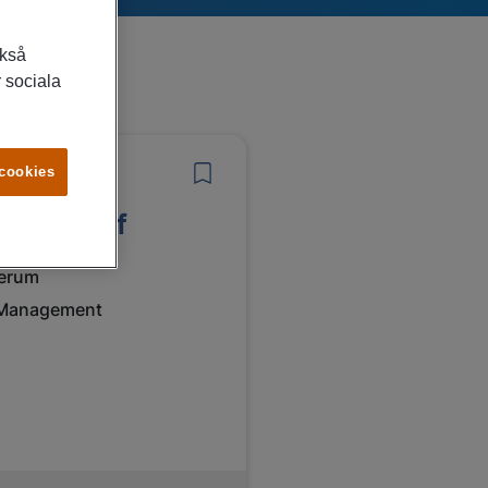
ckså
 sociala
6/2026
 cookies
onomichef
erum
Management