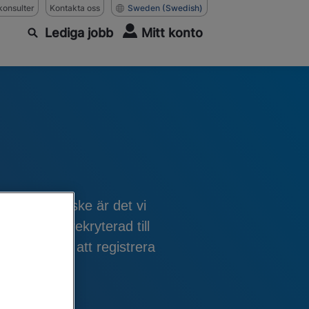
konsulter
Kontakta oss
Sweden
(Swedish)
Lediga jobb
Mitt konto
 Lerum. Kanske är det vi
tare eller rekryterad till
u välkommen att registrera