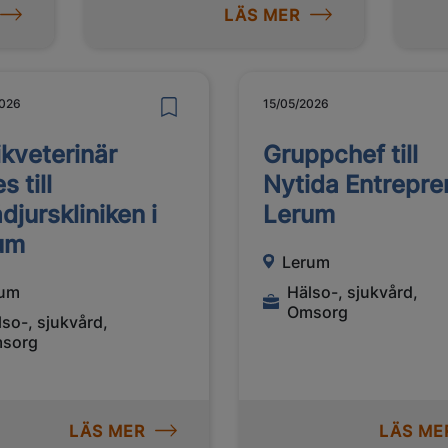
LÄS MER
2026
15/05/2026
ikveterinär
Gruppchef till
s till
Nytida Entrepr
jurskliniken i
Lerum
um
Lerum
rum
Hälso-, sjukvård,
Omsorg
lso-, sjukvård,
sorg
LÄS MER
LÄS ME