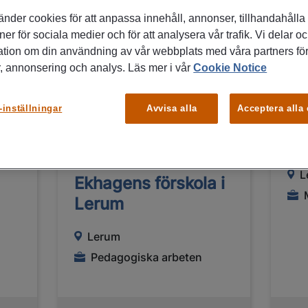
änder cookies för att anpassa innehåll, annonser, tillhandahålla
ner för sociala medier och för att analysera vår trafik. Vi delar o
FÅ MAIL OM LIKNANDE
ation om din användning av vår webbplats med våra partners för
JOBB
, annonsering och analys. Läs mer i vår
Cookie Notice
01/07/2026
26/0
-inställningar
Avvisa alla
Acceptera alla
-
Timvikarier /
Ek
Barnskötare till
L
Ekhagens förskola i
Lerum
Lerum
Pedagogiska arbeten