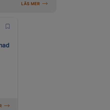
LÄS MER
enad
R