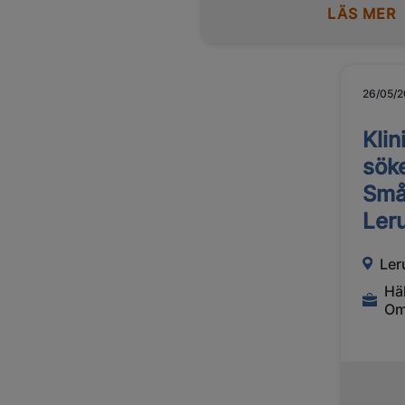
LÄS MER
26/05/
Klin
söke
Småd
Ler
Le
Hä
Om