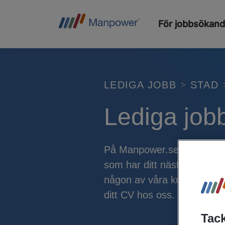
För jobbsökan
LEDIGA JOBB
STAD
Lediga job
På Manpower.se, en av Sver
som har ditt nästa drömjobb?
någon av våra kunder, söke
ditt CV hos oss.
Tack