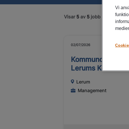
Vi anv
funktio
Visar
5
av
5
jobb
inform
medier
02/07/2026
Cookie
Kommundirektör 
Lerums Kommun
Lerum
Management