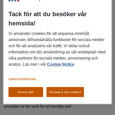
som gör stor skillnad när det väl är dags söka nytt jobb. Vi
går igenom de viktigaste rubrikerna!
Tack för att du besöker vår
1. Lägg till nya jobb och titlar
hemsida!
Den första och viktiga punkten är självklart att uppdatera
Vi använder cookies för att anpassa innehåll,
ditt CV om du har ett nytt jobb. Även om du inte bytt
annonser, tillhandahålla funktioner för sociala medier
arbetsplats kan detta ändå vara ett bra tillfälle att uppdatera
och för att analysera vår trafik. Vi delar också
eventuella titlar som förändrats ­– kanske har din tjänst fått
information om din användning av vår webbplats med
ett nytt namn eller en ny inriktning?
våra partners för sociala medier, annonsering och
analys. Läs mer i vår
Cookie Notice
2. Berätta om nya ansvarsområden
Ibland kan det vara lätt att glömma bort att ens tjänst
Cookie-inställningar
utvecklas eller helt enkelt växer i omfång. Använd därför
det här tillfället för att blicka tillbaka på dina arbetsuppgifter
Avvisa alla
Acceptera alla cookies
den senaste tiden. Hur har de utökats? Har du fått nya och
större ansvarsområden, såväl officiellt som inofficiellt? Inga
områden är för små för att berätta om!