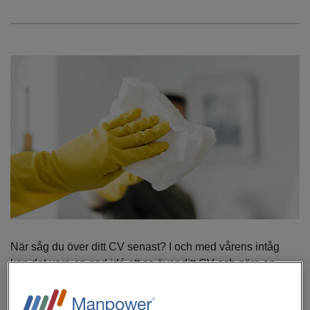
När såg du över ditt CV senast? I och med vårens intåg
kan det vara en god idé att se över ditt CV och göra en
ordentlig vårstädning, oavsett om du är i jobbsökartag eller
inte. Oftast handlar det om ändringar som känns små men