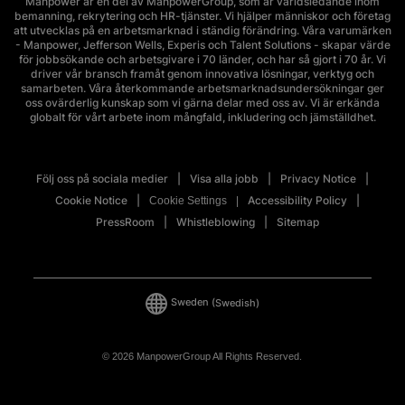
Manpower är en del av ManpowerGroup, som är världsledande inom
bemanning, rekrytering och HR-tjänster. Vi hjälper människor och företag
att utvecklas på en arbetsmarknad i ständig förändring. Våra varumärken
- Manpower, Jefferson Wells, Experis och Talent Solutions - skapar värde
för jobbsökande och arbetsgivare i 70 länder, och har så gjort i 70 år. Vi
driver vår bransch framåt genom innovativa lösningar, verktyg och
samarbeten. Våra återkommande arbetsmarknadsundersökningar ger
oss ovärderlig kunskap som vi gärna delar med oss av. Vi är erkända
globalt för vårt arbete inom mångfald, inkludering och jämställdhet.
Följ oss på sociala medier
Visa alla jobb
Privacy Notice
Cookie Notice
Accessibility Policy
Cookie Settings
PressRoom
Whistleblowing
Sitemap
Sweden
(Swedish)
© 2026 ManpowerGroup All Rights Reserved.