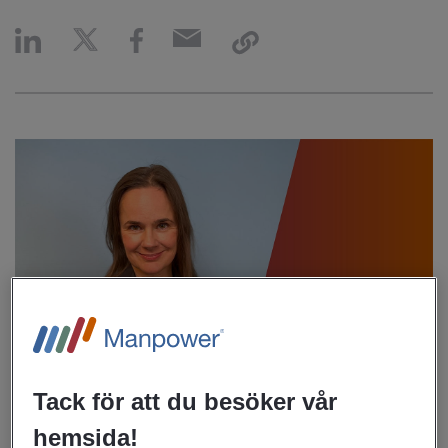
Tack för att du besöker vår
Dagens arbetsmarknad ställer höga krav på kompetensutveckling och vi ser
att karriärväxling blir allt vanligare. Manpower är en snabbfotad organisation
hemsida!