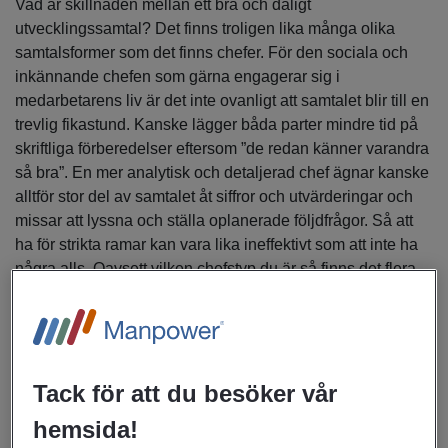
Vad är skillnaden mellan ett bra och dåligt
utveckling
ssamtal? Det finns troligen lika många olika
samtalsformer som det finns chefer.
För den sociala och
inkännande chefen som gärna engagerar sig i
medarbetarens liv är det inte ovanligt att samtalet blir till en
trevlig fikastund. Kanske lägger båda parter mindre tid på
skriftliga förberedelser eftersom ”de redan känner varandra
så bra”. En mer analytisk och detaljerad chef ägnar kanske
alltför stor del av samtalet åt siffror och utvärderingar och
missar att lyssna och ställa oplanerade följdfrågor. Så att
ha för strikta ramar kan vara lika ineffektivt som att inte ha
några alls. Oavsett vilken chefstyp du är så finns det flera
sätt att säkerställa att samtalet får de bästa
förutsättningarna för att verkligen ge resultat. Men också för
att medarbetaren ska få hjälp att identifiera sina egna och
företagets mål.
Tack för att du besöker vår
När är den bästa tidpunkten?
hemsida!
All form av nystart innebär ofta att man haft tid för reflektion