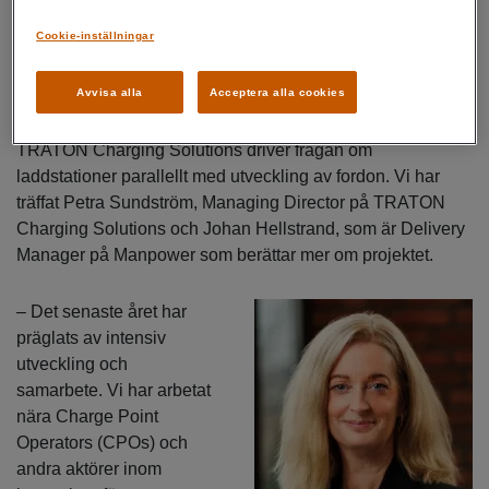
både stora och små verksamheter och projekt.
Cookie-inställningar
Läs mer om våra bemanningslösningar
Avvisa alla
Acceptera alla cookies
TRATON Charging Solutions driver frågan om
laddstationer parallellt med utveckling av fordon. Vi har
träffat Petra Sundström, Managing Director på TRATON
Charging Solutions och Johan Hellstrand, som är Delivery
Manager på Manpower som berättar mer om projektet.
– Det senaste året har
präglats av intensiv
utveckling och
samarbete. Vi har arbetat
nära Charge Point
Operators (CPOs) och
andra aktörer inom