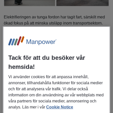
Elektrifieringen av tunga fordon har tagit fart, särskilt med
ökad fokus på att minska utsläpp inom transportsektorn.
Det finns en hel del 300 kWh laddare för personbilar och
mindre kommersiella fordon, men det är inte tydligt att
samma laddstationer håller lastbilsstandard.
Manpower har därför skräddarsytt ett icke-konventionellt
Tack för att du besöker vår
upplägg i nära samarbete med TRATON Charging
hemsida!
Solutions som handlar om att kartlägga alla laddstationer i
Europa för att identifiera de som är lämpliga för tunga
Vi använder cookies för att anpassa innehåll,
eldrivna lastbilar och släp. Projektet syftar till att i första
annonser, tillhandahålla funktioner för sociala medier
hand skala upp etablerad ladd-infrastruktur, en bra lösning
och för att analysera vår trafik. Vi delar också
i väntan på mer investeringar och förbättrad täckning för
information om din användning av vår webbplats med
tung trafik, vilket kan ta flera år.
våra partners för sociala medier, annonsering och
analys. Läs mer i vår
Cookie Notice
Med personal från Manpower kan du smidigt bemanna