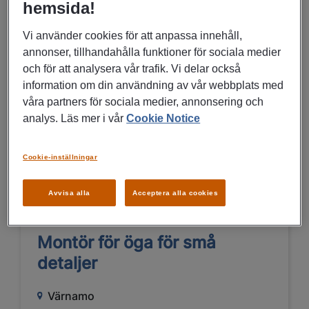
Borås
hemsida!
Borås
Vi använder cookies för att anpassa innehåll,
annonser, tillhandahålla funktioner för sociala medier
Konsultuppdrag
och för att analysera vår trafik. Vi delar också
Industri, Produktion, Manpower
information om din användning av vår webbplats med
Talent
våra partners för sociala medier, annonsering och
analys. Läs mer i vår
Cookie Notice
LÄS MER
Cookie-inställningar
Avvisa alla
Acceptera alla cookies
28/07/2026
Montör för öga för små
detaljer
Värnamo