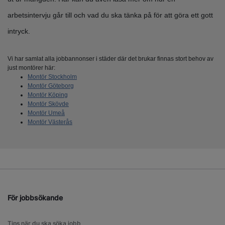
arbetsintervju går till och vad du ska tänka på för att göra ett gott
intryck.
Vi har samlat alla jobbannonser i städer där det brukar finnas stort behov av
just montörer här:
Montör Stockholm
Montör Göteborg
Montör Köping
Montör Skövde
Montör Umeå
Montör Västerås
För jobbsökande
Tips när du ska söka jobb