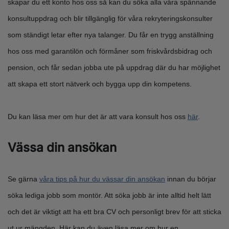
skapar du ett konto hos oss så kan du söka alla våra spännande
konsultuppdrag och blir tillgänglig för våra rekryteringskonsulter
som ständigt letar efter nya talanger. Du får en trygg anställning
hos oss med garantilön och förmåner som friskvårdsbidrag och
pension, och får sedan jobba ute på uppdrag där du har möjlighet
att skapa ett stort nätverk och bygga upp din kompetens.
Du kan läsa mer om hur det är att vara konsult hos oss
här
.
Vässa din ansökan
Se gärna
våra tips på hur du vässar din ansökan
innan du börjar
söka lediga jobb som montör. Att söka jobb är inte alltid helt lätt
och det är viktigt att ha ett bra CV och personligt brev för att sticka
ut ur mängden. Här kan du även läsa mer om hur en