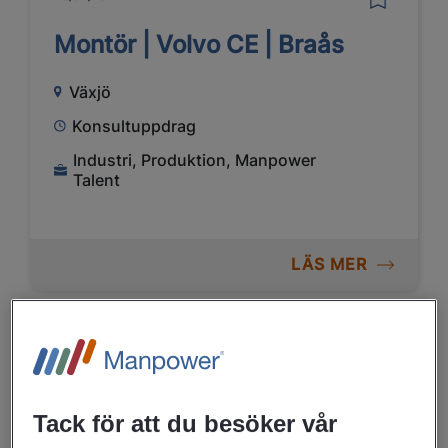
Montör | Volvo CE | Braås
Växjö
Konsultuppdrag
Industri, Produktion, Manpower
Talent
LÄS MER
03/07/2026
Elektronikmontör till
spännande teknikföretag i
Tack för att du besöker vår