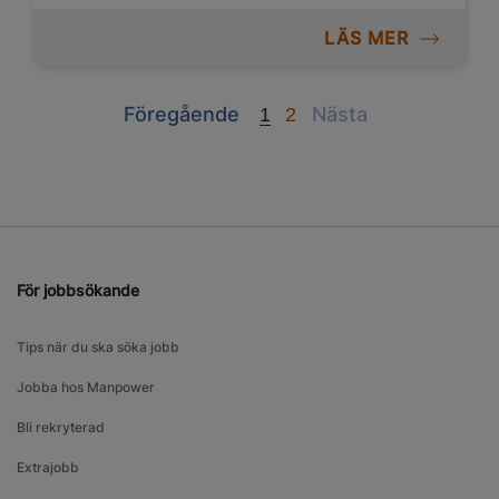
LÄS MER
Previous
Next
Föregående
Nästa
1
2
För jobbsökande
Tips när du ska söka jobb
Jobba hos Manpower
Bli rekryterad
Extrajobb