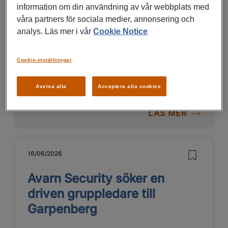
information om din användning av vår webbplats med
Order- och offertansvarig till
våra partners för sociala medier, annonsering och
Georg Fischer i Avesta
analys. Läs mer i vår
Cookie Notice
Avesta
Cookie-inställningar
Försäljning, marknad, reklam
Avvisa alla
Acceptera alla cookies
LÄS MER
16/06/2026
Avarn Security söker en
driven gruppledare till
Garpenberg