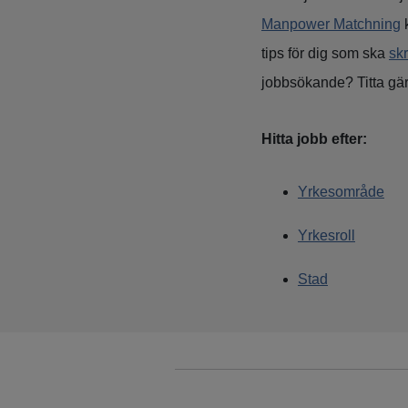
Manpower Matchning
k
tips för dig som ska
sk
jobbsökande? Titta gä
Hitta jobb efter:
Yrkesområde
Yrkesroll
Stad