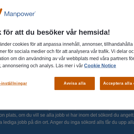
FÅ MAIL OM LIKNANDE JOBB
 för att du besöker vår hemsida!
änder cookies för att anpassa innehåll, annonser, tillhandahålla
ner för sociala medier och för att analysera vår trafik. Vi delar o
ation om din användning av vår webbplats med våra partners för
, annonsering och analys. Läs mer i vår
Cookie Notice
-inställningar
Avvisa alla
Acceptera alla
u jobb hos oss:
 vill söka
era sökord i sökrutan. Ange också en plats för att hitta jobb nära 
ågon plats, om du vill se alla jobb vi har inom det sökord du anget
lla lediga jobb på din ort. Anger du inga sökord alls får du upp all