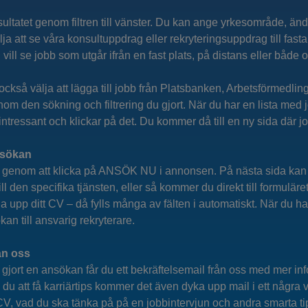
esultatet genom filtren till vänster. Du kan ange yrkesområde, ä
lja att se våra konsultuppdrag eller rekryteringsuppdrag till fasta
ll se jobb som utgår ifrån en fast plats, på distans eller både 
också välja att lägga till jobb från Platsbanken, Arbetsförmedling
inom den sökning och filtrering du gjort. När du har en lista med 
tressant och klickar på det. Du kommer då till en ny sida där j
nsökan
b genom att klicka på ANSÖK NU i annonsen. På nästa sida kan 
ll den specifika tjänsten, eller så kommer du direkt till formuläret
 upp ditt CV – då fylls många av fälten i automatiskt. När du ha
n till ansvarig rekryterare.
ån oss
du gjort en ansökan får du ett bekräftelsemail från oss med mer 
du att få karriärtips kommer det även dyka upp mail i ett några 
t CV, vad du ska tänka på på en jobbintervjun och andra smarta ti