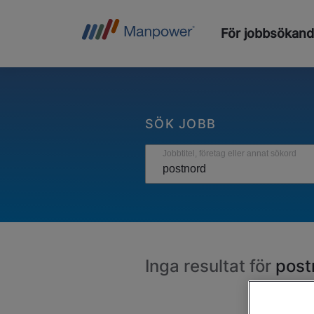
För jobbsökan
SÖK JOBB
Jobbtitel, företag eller annat sökord
Inga resultat för
post