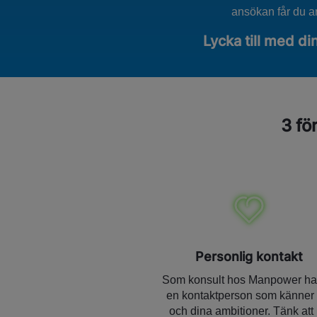
ansökan får du an
Lycka till med di
3 fö
Personlig kontakt
Som konsult hos Manpower ha
en kontaktperson som känner 
och dina ambitioner. Tänk att