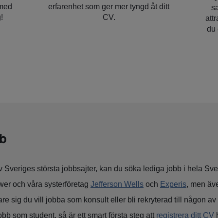
 med
erfarenhet som ger mer tyngd åt ditt
s
!
CV.
att
du 
bb
Sveriges största jobbsajter, kan du söka lediga jobb i hela Sver
wer och våra systerföretag
Jefferson Wells
och
Experis
, men äv
e sig du vill jobba som konsult eller bli rekryterad till någon av
obb som student, så är ett smart första steg att
registrera ditt CV