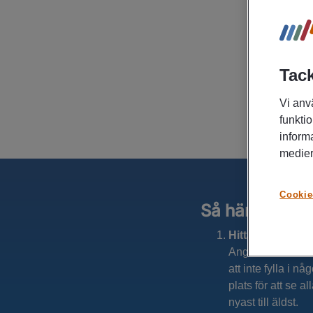
Tack
Vi anv
funktio
inform
medier
Cookie
Så här söker d
Hitta ett jobb du
Ange ett eller fl
att inte fylla i n
plats för att se a
nyast till äldst.