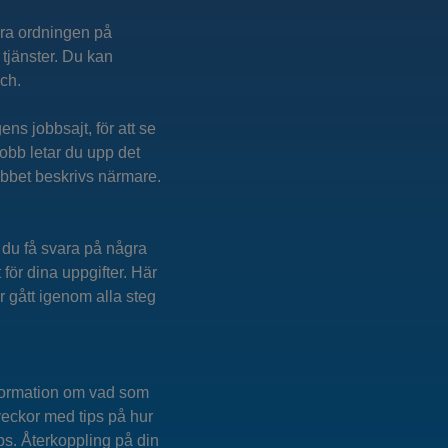
ndra ordningen på
 tjänster. Du kan
och.
ens jobbsajt, för att se
jobb letar du upp det
obbet beskrivs närmare.
du få svara på några
 för dina uppgifter. Här
r gått igenom alla steg
information om vad som
veckor med tips på hur
ps. Återkoppling på din