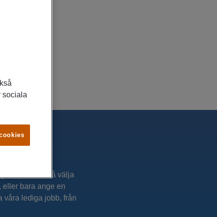
ckså
 sociala
 cookies
dig. Du kan också välja
t, eller bara ange en
a våra lediga jobb, från