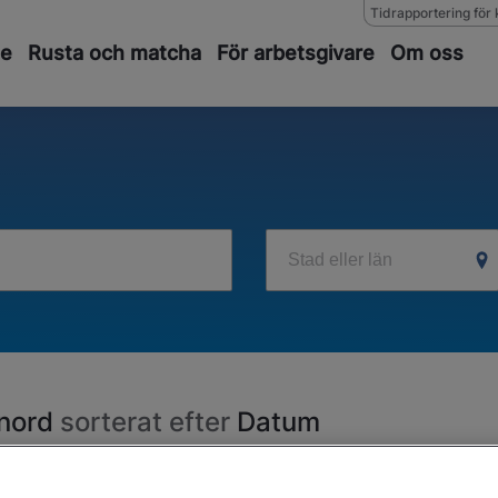
Tidrapportering för 
de
Rusta och matcha
För arbetsgivare
Om oss
Stad eller län
nord
sorterat efter
Datum
Det finns tyvärr inga jobbannonser för det just idag