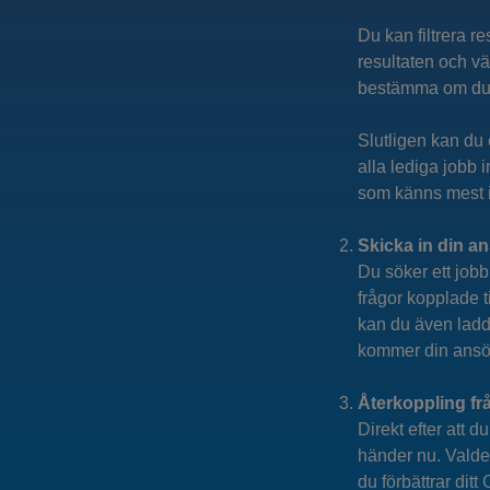
Du kan filtrera r
resultaten och vä
bestämma om du vi
Slutligen kan du 
alla lediga jobb 
som känns mest in
Skicka in din a
Du söker ett job
frågor kopplade ti
kan du även ladda
kommer din ansöka
Återkoppling fr
Direkt efter att 
händer nu. Valde 
du förbättrar dit