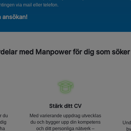
tingen via mail eller telefon.
n ansökan!
rdelar med Manpower för dig som söker
Stärk ditt CV
r du
Med varierande uppdrag utvecklas
dig
du och bygger upp din kompetens
Unde
 ha
och ditt personliga nätverk –
by