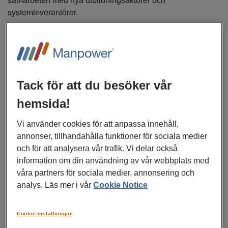
samarbeten med nya utbildningsaktörer och
systemleverantörer.
Den här trenden lyfts fram i flera andra svenska analyser
som pekar på att kompetensutveckling framöver behöver
kopplas tydligare till faktiska förändringar i arbetsinnehåll,
inte generiska kurser.
Tack för att du besöker vår
Anställ inte bara på kompetens – sök
hemsida!
förmågan att kunna och vilja lära
Vi använder cookies för att anpassa innehåll,
nytt för långsiktighet
annonser, tillhandahålla funktioner för sociala medier
och för att analysera vår trafik. Vi delar också
När uppgifter förändras snabbare än
information om din användning av vår webbplats med
befattningsbeskrivningar behöver du säkra en ny
våra partners för sociala medier, annonsering och
leveransprincip: ManpowerGroup kallar det tid till
analys. Läs mer i vår
Cookie Notice
värdeskapande.
Du kan hantera principen på två sätt:
Cookie-inställningar