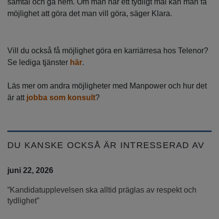
samtal och gå hem. Om man har ett tydligt mål kan man få
möjlighet att göra det man vill göra, säger Klara.
Vill du också få möjlighet göra en karriärresa hos Telenor?
Se lediga tjänster
här
.
Läs mer om andra möjligheter med Manpower och hur det
är att
jobba som konsult
?
DU KANSKE OCKSÅ ÄR INTRESSERAD AV
juni 22, 2026
”Kandidatupplevelsen ska alltid präglas av respekt och
tydlighet”