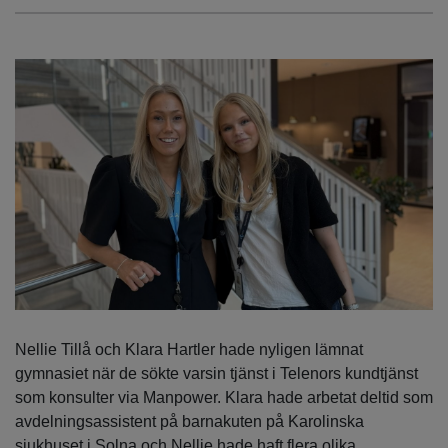
Nellie Tillå och Klara Hartler hade nyligen lämnat
gymnasiet när de sökte varsin tjänst i Telenors kundtjänst
som konsulter via Manpower. Klara hade arbetat deltid som
avdelningsassistent på barnakuten på Karolinska
sjukhuset i Solna och Nellie hade haft flera olika