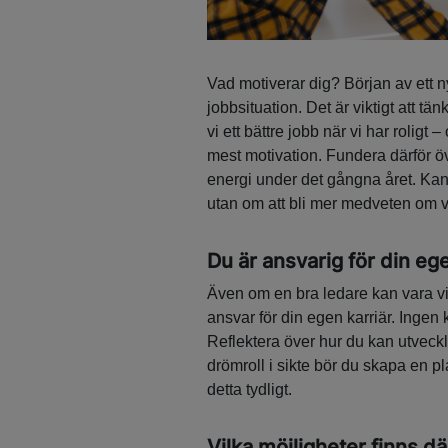
Vad motiverar dig? Början av ett nyt
jobbsituation. Det är viktigt att t
vi ett bättre jobb när vi har roligt
mest motivation. Fundera därför ö
energi under det gångna året. Kans
utan om att bli mer medveten om vi
Du är ansvarig för din ege
Även om en bra ledare kan vara vik
ansvar för din egen karriär. Ingen 
Reflektera över hur du kan utveck
drömroll i sikte bör du skapa en p
detta tydligt.
Vilka möjligheter finns dä