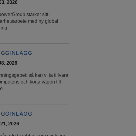
 03, 2026
owerGroup stärker sitt
barhetsarbete med ny global
ning
OGGINLÄGG
08, 2026
ningsgapet: så kan vi ta tillvara
mpetens och korta vägen till
te
OGGINLÄGG
 21, 2026
 vågade ta jobbet som svetsare