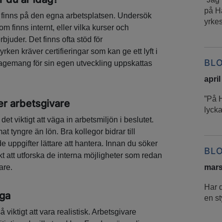
på H
finns på den egna arbetsplatsen. Undersök
yrkes
m finns internt, eller vilka kurser och
bjuder. Det finns ofta stöd för
en kräver certifieringar som kan ge ett lyft i
BL
engagemang för sin egen utveckling uppskattas
april
”På 
er arbetsgivare
lycka
et viktigt att väga in arbetsmiljön i beslutet.
t tyngre än lön. Bra kollegor bidrar till
uppgifter lättare att hantera. Innan du söker
BL
kt att utforska de interna möjligheter som redan
mars
are.
Har 
iga
en st
 viktigt att vara realistisk. Arbetsgivare