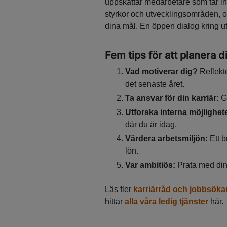
uppskattar medarbetare som tar ini
styrkor och utvecklingsområden, 
dina mål. En öppen dialog kring ut
Fem tips för att planera di
Vad motiverar dig?
Reflekt
det senaste året.
Ta ansvar för din karriär:
G
Utforska interna möjlighet
där du är idag.
Värdera arbetsmiljön:
Ett 
lön.
Var ambitiös:
Prata med din
Läs fler
karriärråd och jobbsöka
hittar
alla våra ledig tjänster
här.