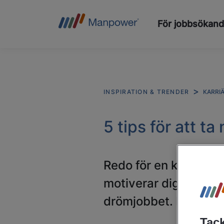
För jobbsökan
KARRI
INSPIRATION & TRENDER
5 tips för att t
Redo för en karriärbo
motiverar dig, vilka
drömjobbet. Här är f
Tack