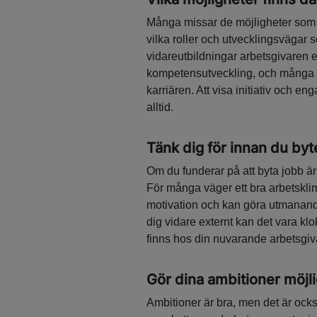
Många missar de möjligheter som 
vilka roller och utvecklingsvägar so
vidareutbildningar arbetsgivaren er
kompetensutveckling, och många yrk
karriären. Att visa initiativ och 
alltid.
Tänk dig för innan du byt
Om du funderar på att byta jobb är d
För många väger ett bra arbetsklima
motivation och kan göra utmanande 
dig vidare externt kan det vara klo
finns hos din nuvarande arbetsgiv
Gör dina ambitioner möjl
Ambitioner är bra, men det är också