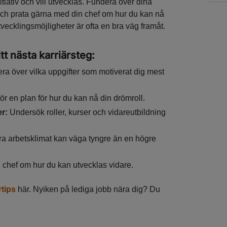
tiativ och vill utvecklas. Fundera över dina
och prata gärna med din chef om hur du kan nå
vecklingsmöjligheter är ofta en bra väg framåt.
tt nästa karriärsteg:
era över vilka uppgifter som motiverat dig mest
ör en plan för hur du kan nå din drömroll.
er:
Undersök roller, kurser och vidareutbildning
bra arbetsklimat kan väga tyngre än en högre
 chef om hur du kan utvecklas vidare.
rtips
här. Nyiken på lediga jobb nära dig? Du