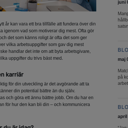
juni
Manp
håll
t år kan vara ett bra tillfälle att fundera över din
sats
änka igenom vad som motiverar dig mest. Ofta gör
 – och det som känns roligt är ofta det som ger
ver vilka arbetsuppgifter som gav dig mest
BL
ke handlar det inte om att byta arbetsgivare,
lka uppgifter du trivs bäst med.
maj 
Match
n karriär
på ko
arbe
tig för din utveckling är det avgörande att ta
känner din potential bättre än du själv.
las och göra ett ännu bättre jobb. Om du har en
lan för hur den kan bli din – och kommunicera
BL
april
r du är idag?
“Jag