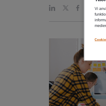
Vi anv
funktio
inform
medier
Cookie