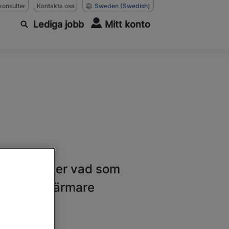
konsulter
Kontakta oss
Sweden
(Swedish)
Lediga jobb
Mitt konto
eflektera över vad som
kan komma närmare