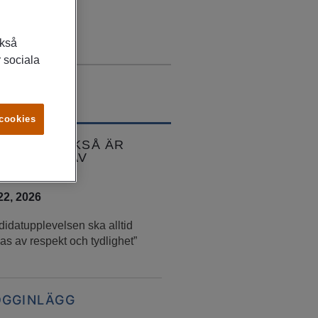
ckså
 sociala
 cookies
KANSKE OCKSÅ ÄR
RESSERAD AV
 22, 2026
idatupplevelsen ska alltid
as av respekt och tydlighet”
OGGINLÄGG