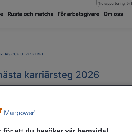
Tidrapportering för 
de
Rusta och matcha
För arbetsgivare
Om oss
ÄRTIPS OCH UTVECKLING
a nästa karriärsteg 2026
ost? Ta dig tid nu i början av året att r
 möjligheter du har just nu och hur du 
em tips som gör planeringen enklare.
 för att du besöker vår hemsida!