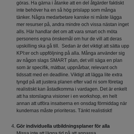
göras. Ha gärna i åtanke att en del åtgärder faktiskt
inte behöver ha en så hög prislapp som många
tänker. Några medarbetare kanske ni måste lägga
mer resurser på, andra mindre och vissa nästan inget
alls. Här handlar det om att vara smart och möta
personens egna önskemål om hur de vill att deras
upskilling ska gå till. Sedan är det viktigt att sätta upp
KPI:er och uppföljning på alla. Många använder sig
av någon slags SMART plan, det vill säga en plan
som är specifik, mätbar, uppnårbar, relevant och
tidssatt med en deadline. Viktigt att lägga lite extra
tyngd på att justera planen efter vad ni som företag
realistiskt kan åstadkomma i vardagen. Det är enkelt
att ha storslagna visioner i en workshop, en helt
annan att utföra insatserna en onsdag förmiddag när
kundernas måste prioriteras. Tänkt realistiskt!
Gör individuella utbildningsplaner för alla
Missa inte att lägga tid på att anpassa