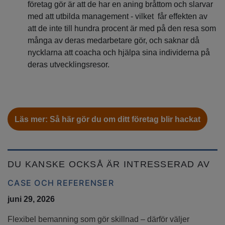
företag gör är att de har en aning bråttom och slarvar
med att utbilda management - vilket får effekten av
att de inte till hundra procent är med på den resa som
många av deras medarbetare gör, och saknar då
nycklarna att coacha och hjälpa sina individerna på
deras utvecklingsresor.
Läs mer: Så här gör du om ditt företag blir hackat
DU KANSKE OCKSÅ ÄR INTRESSERAD AV
CASE OCH REFERENSER
juni 29, 2026
Flexibel bemanning som gör skillnad – därför väljer