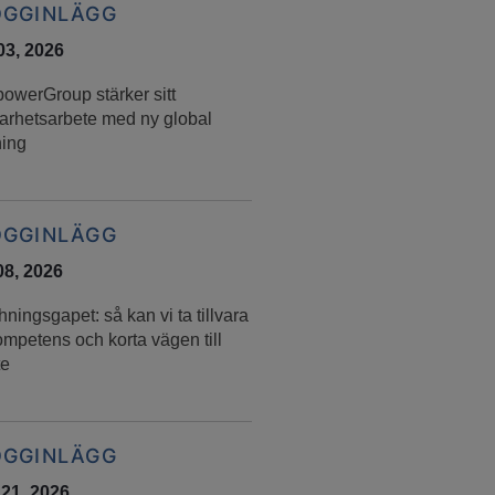
OGGINLÄGG
 03, 2026
owerGroup stärker sitt
barhetsarbete med ny global
ning
OGGINLÄGG
08, 2026
ningsgapet: så kan vi ta tillvara
mpetens och korta vägen till
te
OGGINLÄGG
 21, 2026