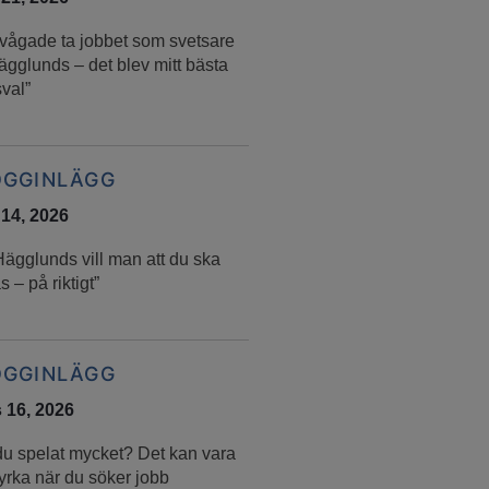
 vågade ta jobbet som svetsare
ägglunds – det blev mitt bästa
val”
OGGINLÄGG
 14, 2026
Hägglunds vill man att du ska
s – på riktigt”
OGGINLÄGG
 16, 2026
du spelat mycket? Det kan vara
yrka när du söker jobb