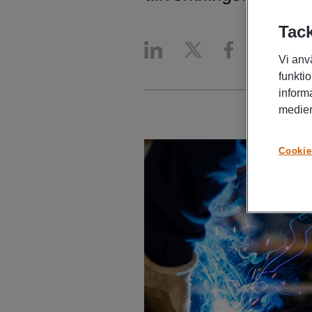
Tack
Vi anv
funktio
inform
medier
Cookie