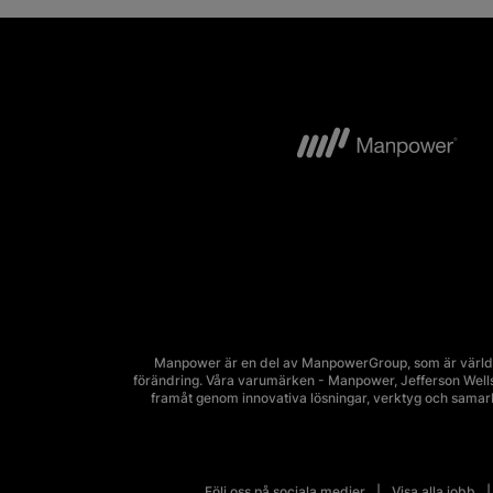
Manpower är en del av ManpowerGroup, som är världsl
förändring. Våra varumärken - Manpower, Jefferson Wells, 
framåt genom innovativa lösningar, verktyg och sama
Följ oss på sociala medier
Visa alla jobb