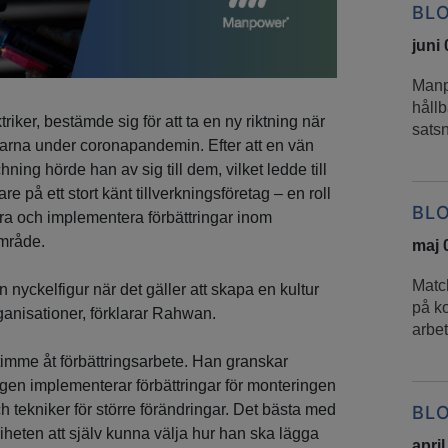
BL
juni
Manp
håll
er, bestämde sig för att ta en ny riktning när
sats
arna under coronapandemin. Efter att en vän
 hörde han av sig till dem, vilket ledde till
e på ett stort känt tillverkningsföretag – en roll
BL
iera och implementera förbättringar inom
 område.
maj 
Match
 nyckelfigur när det gäller att skapa en kultur
på ko
rganisationer, förklarar Rahwan.
arbe
imme åt förbättringsarbete. Han granskar
ngen implementerar förbättringar för monteringen
 tekniker för större förändringar. Det bästa med
BL
riheten att själv kunna välja hur han ska lägga
april