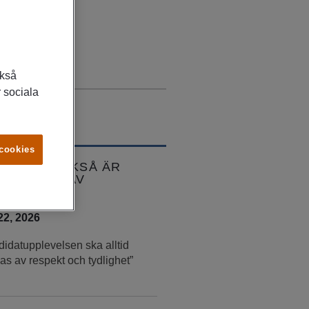
ckså
 sociala
 cookies
KANSKE OCKSÅ ÄR
RESSERAD AV
 22, 2026
idatupplevelsen ska alltid
as av respekt och tydlighet”