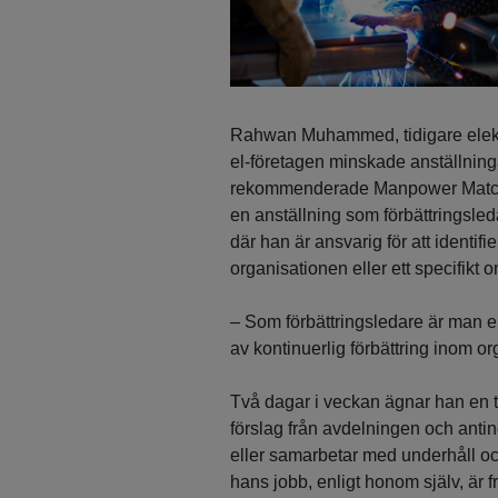
Rahwan Muhammed, tidigare elektrik
el-företagen minskade anställning
rekommenderade Manpower Matchning
en anställning som förbättringsledar
där han är ansvarig för att identif
organisationen eller ett specifikt
– Som förbättringsledare är man en
av kontinuerlig förbättring inom o
Två dagar i veckan ägnar han en t
förslag från avdelningen och anti
eller samarbetar med underhåll och
hans jobb, enligt honom själv, är f