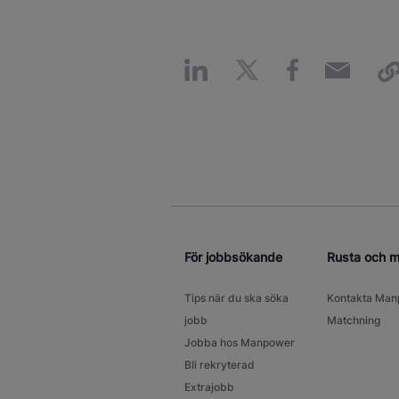
För jobbsökande
Rusta och 
Tips när du ska söka
Kontakta Man
jobb
Matchning
Jobba hos Manpower
Bli rekryterad
Extrajobb