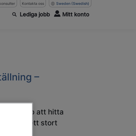
konsulter
Kontakta oss
Sweden
(Swedish)
Lediga jobb
Mitt konto
ällning –
a
få hjälp att hitta
ntör på ett stort
it.