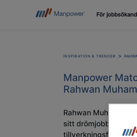
För jobbsökan
RAHWA
INSPIRATION & TRENDER
Manpower Matchn
Rahwan Muhamme
Rahwan Muhammed vänd
sitt drömjobb. Idag j
tillverkningsföretag. 