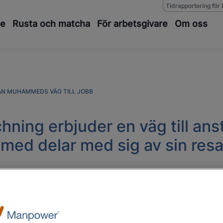
Tidrapportering för 
de
Rusta och matcha
För arbetsgivare
Om oss
N MUHAMMEDS VÄG TILL JOBB
ing erbjuder en väg till anst
d delar med sig av sin res
e sig till Manpower Matchning för att 
obbar han som förbättringsledare och mo
Här berättar han om sin roll och vägen d