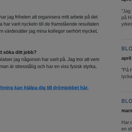
“Jag
har jag friheten att organisera mitt arbete på det
på H
yrkes
tta har varit nyckeln till de framstående resultaten
m värdesätter jag mina kollegor oerhört mycket,
BL
t söka ditt jobb?
april
atser jag någonsin har varit på. Jag tror att vem
man är stresstålig och har en viss fysisk styrka,
”På 
lycka
ing kan hjälpa dig till drömjobbet här.
BL
mars
Har 
en st