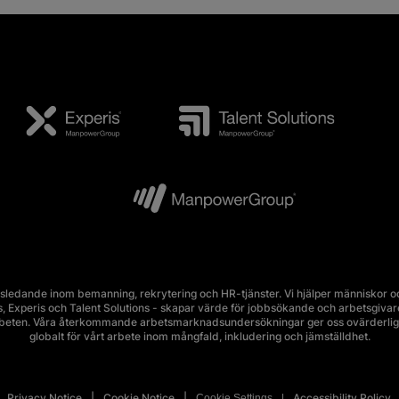
edande inom bemanning, rekrytering och HR-tjänster. Vi hjälper människor och
Experis och Talent Solutions - skapar värde för jobbsökande och arbetsgivare i 
rbeten. Våra återkommande arbetsmarknadsundersökningar ger oss ovärderlig 
globalt för vårt arbete inom mångfald, inkludering och jämställdhet.
Privacy Notice
Cookie Notice
Accessibility Policy
Cookie Settings