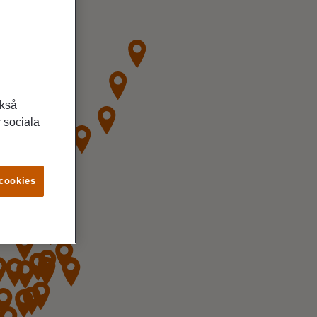
ckså
 sociala
 cookies