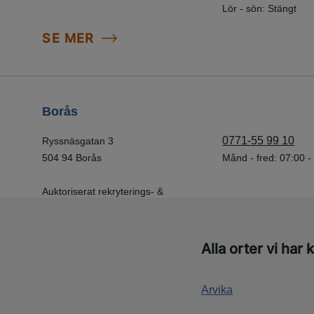
Lör - sön: Stängt
SE MER
Borås
0771-55 99 10
Ryssnäsgatan 3
504 94 Borås
Månd - fred: 07:00 -
Auktoriserat rekryterings- &
bemanningsföretag och leverantör
av Rusta och matcha.
Alla orter vi har
SE MER
Arvika