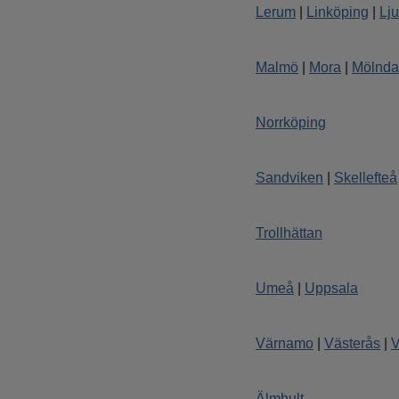
Lerum
|
Linköping
|
Lj
bemanningsföretag.
SE MER
Malmö
|
Mora
|
Mölnda
Norrköping
LADDA FLER
Sandviken
|
Skellefteå
Trollhättan
Umeå
|
Uppsala
Värnamo
|
Västerås
|
V
Älmhult