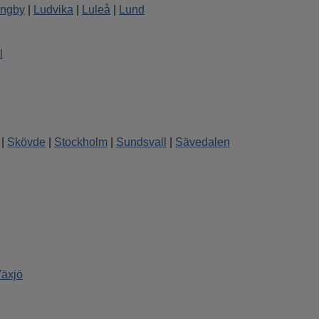
ungby
|
Ludvika
|
Luleå
|
Lund
l
|
Skövde
|
Stockholm
|
Sundsvall
|
Sävedalen
äxjö