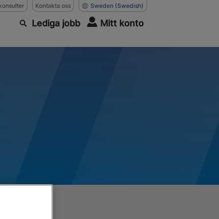
konsulter
Kontakta oss
Sweden
(Swedish)
Lediga jobb
Mitt konto