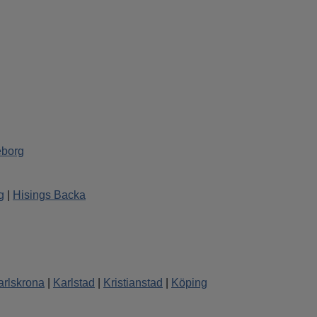
 18:00
eborg
g
|
Hisings Backa
 18:00
arlskrona
|
Karlstad
|
Kristianstad
|
Köping