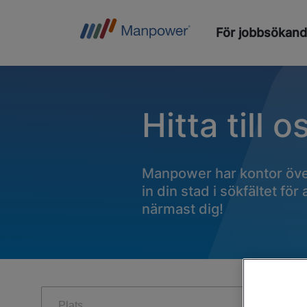
För jobbsökan
Hitta till o
Manpower har kontor över
in din stad i sökfältet för
närmast dig!
Plats