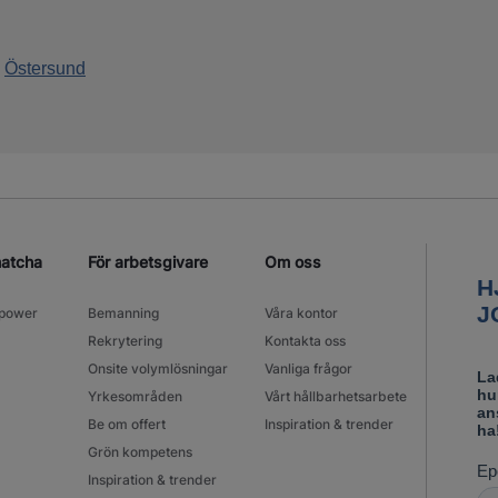
|
Östersund
matcha
För arbetsgivare
Om oss
power
Bemanning
Våra kontor
Rekrytering
Kontakta oss
Onsite volymlösningar
Vanliga frågor
Yrkesområden
Vårt hållbarhetsarbete
Be om offert
Inspiration & trender
Grön kompetens
Inspiration & trender