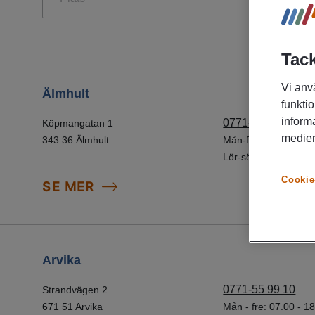
Find a Branch
Tack
Vi anv
Älmhult
funktio
inform
0771-55 99 10
Köpmangatan 1
medier
Mån-fre: 07.00 - 18.
Lör-sön: Stängt
Cookie
SE MER
Arvika
0771-55 99 10
Strandvägen 2
671 51 Arvika
Mån - fre: 07.00 - 1