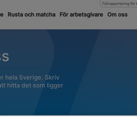
Tidrapportering för 
de
Rusta och matcha
För arbetsgivare
Om oss
ss
 hela Sverige. Skriv
 att hitta det som ligger