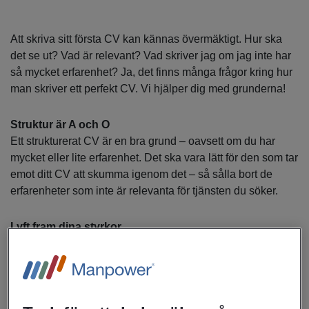
Att skriva sitt första CV kan kännas övermäktigt. Hur ska
det se ut? Vad är relevant? Vad skriver jag om jag inte har
så mycket erfarenhet? Ja, det finns många frågor kring hur
man skriver ett perfekt CV. Vi hjälper dig med grunderna!
Struktur är A och O
Ett strukturerat CV är en bra grund – oavsett om du har
mycket eller lite erfarenhet. Det ska vara lätt för den som tar
emot ditt CV att skumma igenom det – så sålla bort de
erfarenheter som inte är relevanta för tjänsten du söker.
Lyft fram dina styrkor
Utgå från de av dina styrkor som matchar tjänsten när du
skriver CV. Beroende på dina erfarenheter kan du välja en
mall som listar utbildning eller arbetslivserfarenhet överst i
ditt CV. Samma sak gäller i din meritförteckning, börja med